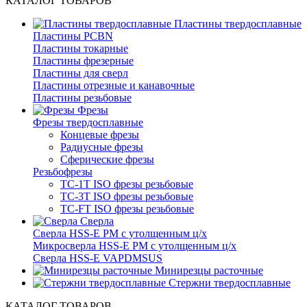
КАТАЛОГ ТОВАРОВ
Пластины твердосплавные
Пластины PCBN
Пластины токарные
Пластины фрезерные
Пластины для сверл
Пластины отрезные и канавочные
Пластины резьбовые
Фрезы
Фрезы твердосплавные
Концевые фрезы
Радиусные фрезы
Сферические фрезы
Резьбофрезы
TC-1T ISO фрезы резьбовые
TC-3T ISO фрезы резьбовые
TC-FT ISO фрезы резьбовые
Сверла
Cверла HSS-E PM c утолщенным ц/х
Микросверла HSS-E PM c утолщенным ц/х
Сверла HSS-E VAPDMSUS
Минирезцы расточные
Cтержни твердосплавные
КАТАЛОГ ТОВАРОВ