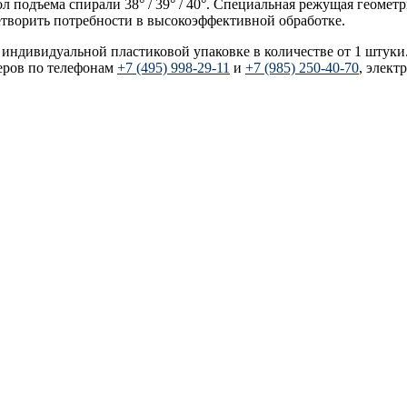
л подъема спирали 38° / 39° / 40°. Cпециальная режущая геомет
етворить потребности в высокоэффективной обработке.
в индивидуальной пластиковой упаковке в количестве от 1 штук
еров по телефонам
+7 (495) 998-29-11
и
+7 (985) 250-40-70
, элект