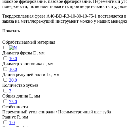
Боковое фрезерование, пазовое фрезерование. Переменгный уго
поверхности, позволяет повысить производительность и удовл
Твердосплавная фреза A40-BD-R3-10-30-10-75-1 поставляется 
заказа на металлорежущий инструмент можно у наших менедж
Показать
Обрабатываемый материал
Диаметр фрезы D, мм
10.0
Диаметр хвостовика d, мм
10.0
Длина режущей части Lc, мм
30.0
Количество зубьев
3
Общая длина L, мм
75.0
Особенности
Переменный угол спирали / Несимметричный шаг зуба
Радиус R, мм
1.0