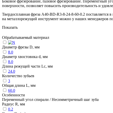
Боковое фрезерование, пазовое фрезерование. Переменгный уго
поверхности, позволяет повысить производительность и удовл
Твердосплавная фреза A40-BD-R3-8-24-8-60-0.2 поставляется в
на металлорежущий инструмент можно у наших менеджеров п
Показать
Обрабатываемый материал
Диаметр фрезы D, мм
8.0
Диаметр хвостовика d, мм
8.0
Длина режущей части Lc, мм
24.0
Количество зубьев
3
Общая длина L, мм
60.0
Особенности
Переменный угол спирали / Несимметричный шаг зуба
Радиус R, мм
0.2