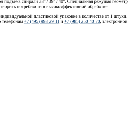
л подъема спирали 38° / 39° / 40°. Cпециальная режущая геомет
етворить потребности в высокоэффективной обработке.
 индивидуальной пластиковой упаковке в количестве от 1 штуки
о телефонам
+7 (495) 998-29-11
и
+7 (985) 250-40-70
, электронной