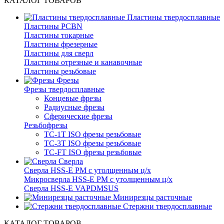
КАТАЛОГ ТОВАРОВ
Пластины твердосплавные
Пластины PCBN
Пластины токарные
Пластины фрезерные
Пластины для сверл
Пластины отрезные и канавочные
Пластины резьбовые
Фрезы
Фрезы твердосплавные
Концевые фрезы
Радиусные фрезы
Сферические фрезы
Резьбофрезы
TC-1T ISO фрезы резьбовые
TC-3T ISO фрезы резьбовые
TC-FT ISO фрезы резьбовые
Сверла
Cверла HSS-E PM c утолщенным ц/х
Микросверла HSS-E PM c утолщенным ц/х
Сверла HSS-E VAPDMSUS
Минирезцы расточные
Cтержни твердосплавные
КАТАЛОГ ТОВАРОВ