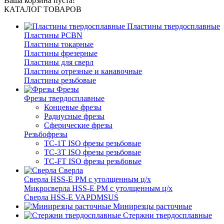
Ваша корзина пуста!
КАТАЛОГ ТОВАРОВ
Пластины твердосплавные
Пластины PCBN
Пластины токарные
Пластины фрезерные
Пластины для сверл
Пластины отрезные и канавочные
Пластины резьбовые
Фрезы
Фрезы твердосплавные
Концевые фрезы
Радиусные фрезы
Сферические фрезы
Резьбофрезы
TC-1T ISO фрезы резьбовые
TC-3T ISO фрезы резьбовые
TC-FT ISO фрезы резьбовые
Сверла
Cверла HSS-E PM c утолщенным ц/х
Микросверла HSS-E PM c утолщенным ц/х
Сверла HSS-E VAPDMSUS
Минирезцы расточные
Cтержни твердосплавные