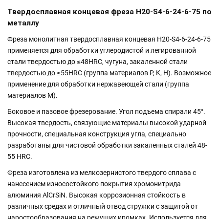
Твердосплавная концевая фреза H20-S4-6-24-6-75 по
металлу
Фреза монолитная твердосплавная концевая H20-S4-6-24-6-75
применяется для обработки углеродистой и легированной
стали твердостью до ≤48HRC, чугуна, закаленной стали
твердостью до ≤55HRC (группа материалов P, K, H). Возможное
применение для обработки нержавеющей стали (группа
материалов M).
Боковое и пазовое фрезерование. Угол подъема спирали 45°.
Высокая твердость, связующие материалы высокой ударной
прочности, специальная конструкция угла, специально
разработаны для чистовой обработки закаленных сталей 48-
55 HRC.
Фреза изготовлена из мелкозернистого твердого сплава с
нанесением износостойкого покрытия хромонитрида
алюминия AlCrSiN. Высокая коррозионная стойкость в
различных средах и отличный отвод стружки с защитой от
наростообразования на режущих кромках. Используется для