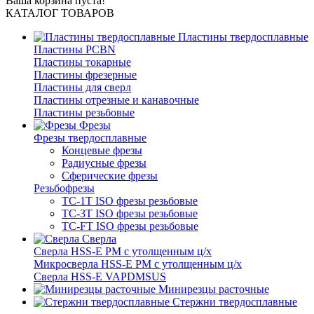
Ваша корзина пуста!
КАТАЛОГ ТОВАРОВ
Пластины твердосплавные
Пластины PCBN
Пластины токарные
Пластины фрезерные
Пластины для сверл
Пластины отрезные и канавочные
Пластины резьбовые
Фрезы
Фрезы твердосплавные
Концевые фрезы
Радиусные фрезы
Сферические фрезы
Резьбофрезы
TC-1T ISO фрезы резьбовые
TC-3T ISO фрезы резьбовые
TC-FT ISO фрезы резьбовые
Сверла
Cверла HSS-E PM c утолщенным ц/х
Микросверла HSS-E PM c утолщенным ц/х
Сверла HSS-E VAPDMSUS
Минирезцы расточные
Cтержни твердосплавные