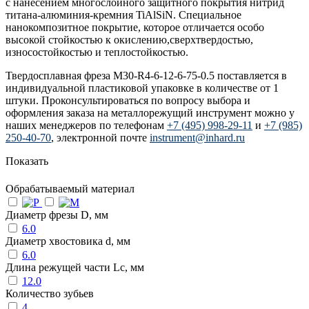
с нанесением многослойного защитного покрытия нитрид
титана-алюминия-кремния TiAlSiN. Специальное
нанокомпозитное покрытие, которое отличается особо
высокой стойкостью к окислению,сверхтвердостью,
износостойкостью и теплостойкостью.
Твердосплавная фреза M30-R4-6-12-6-75-0.5 поставляется в
индивидуальной пластиковой упаковке в количестве от 1
штуки. Проконсультироваться по вопросу выбора и
оформления заказа на металлорежущий инструмент можно у
наших менеджеров по телефонам
+7 (495) 998-29-11
и
+7 (985)
250-40-70
, электронной почте
instrument@inhard.ru
Показать
Обрабатываемый материал
Диаметр фрезы D, мм
6.0
Диаметр хвостовика d, мм
6.0
Длина режущей части Lc, мм
12.0
Количество зубьев
4