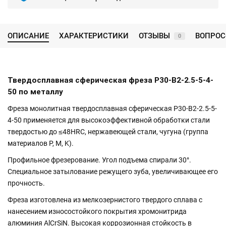
ОПИСАНИЕ
ХАРАКТЕРИСТИКИ
ОТЗЫВЫ
ВОПРОС
0
Твердосплавная сферическая фреза P30-B2-2.5-5-4-
50 по металлу
Фреза монолитная твердосплавная сферическая P30-B2-2.5-5-
4-50 применяется для высокоэффективной обработки стали
твердостью до ≤48HRC, нержавеющей стали, чугуна (группа
материалов P, M, K).
Профильное фрезерование. Угол подъема спирали 30°.
Специальное затылование режущего зуба, увеличивающее его
прочность.
Фреза изготовлена из мелкозернистого твердого сплава с
нанесением износостойкого покрытия хромонитрида
алюминия AlCrSiN. Высокая коррозионная стойкость в