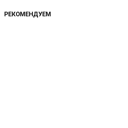
РЕКОМЕНДУЕМ
ХИТ!!!
2.0х330 h6 UF12
1 525.00 ₽
Без НДС: 1 250.00 ₽
В корзину
Быстрый заказ
VCMT110302-FM VP15TF