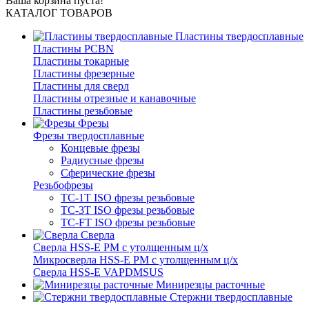
Ваша корзина пуста!
КАТАЛОГ ТОВАРОВ
Пластины твердосплавные
Пластины PCBN
Пластины токарные
Пластины фрезерные
Пластины для сверл
Пластины отрезные и канавочные
Пластины резьбовые
Фрезы
Фрезы твердосплавные
Концевые фрезы
Радиусные фрезы
Сферические фрезы
Резьбофрезы
TC-1T ISO фрезы резьбовые
TC-3T ISO фрезы резьбовые
TC-FT ISO фрезы резьбовые
Сверла
Cверла HSS-E PM c утолщенным ц/х
Микросверла HSS-E PM c утолщенным ц/х
Сверла HSS-E VAPDMSUS
Минирезцы расточные
Cтержни твердосплавные