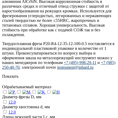
алюминия AlCrSiN. Высокая коррозионная стойкость в
различных средах и отличный отвод стружки с защитой от
наростообразования на режущих кромках. Используется для
фрезерования углеродистых, легированных и нержавеющих
сталей твердостью не более ≤55HRC, жаропрочных и
титановых сплавов. Хорошая универсальность. Высокая
стойкость при обработке как с подачей СОЖ так и без
охлаждения.
Твердосплавная фреза P20-R4-12-35-12-100-0.5 поставляется в
индивидуальной пластиковой упаковке в количестве от 1
штуки. Проконсультироваться по вопросу выбора и
оформления заказа на металлорежущий инструмент можно у
наших менеджеров по телефонам
+7 (495) 998-29-11
и
+7 (985)
250-40-70
, электронной почте
instrument@inhard.ru
Показать
Обрабатываемый материал
Диаметр фрезы D, мм
12.0
Диаметр хвостовика d, мм
12.0
Длина режущей части Lc, мм