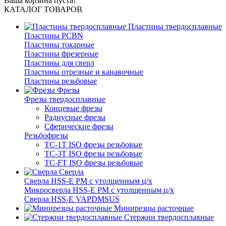
Ваша корзина пуста!
КАТАЛОГ ТОВАРОВ
Пластины твердосплавные
Пластины PCBN
Пластины токарные
Пластины фрезерные
Пластины для сверл
Пластины отрезные и канавочные
Пластины резьбовые
Фрезы
Фрезы твердосплавные
Концевые фрезы
Радиусные фрезы
Сферические фрезы
Резьбофрезы
TC-1T ISO фрезы резьбовые
TC-3T ISO фрезы резьбовые
TC-FT ISO фрезы резьбовые
Сверла
Cверла HSS-E PM c утолщенным ц/х
Микросверла HSS-E PM c утолщенным ц/х
Сверла HSS-E VAPDMSUS
Минирезцы расточные
Cтержни твердосплавные