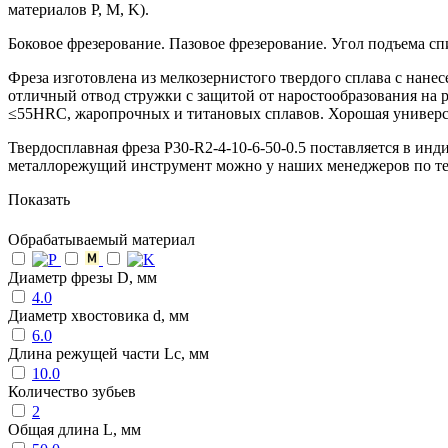
материалов P, M, K).
Боковое фрезерование. Пазовое фрезерование. Угол подъема с
Фреза изготовлена из мелкозернистого твердого сплава с нан
отличный отвод стружки с защитой от наростообразования на 
≤55HRC, жаропрочных и титановых сплавов. Хорошая универсал
Твердосплавная фреза P30-R2-4-10-6-50-0.5 поставляется в ин
металлорежущий инструмент можно у наших менеджеров по т
Показать
Обрабатываемый материал
Диаметр фрезы D, мм
4.0
Диаметр хвостовика d, мм
6.0
Длина режущей части Lc, мм
10.0
Количество зубьев
2
Общая длина L, мм