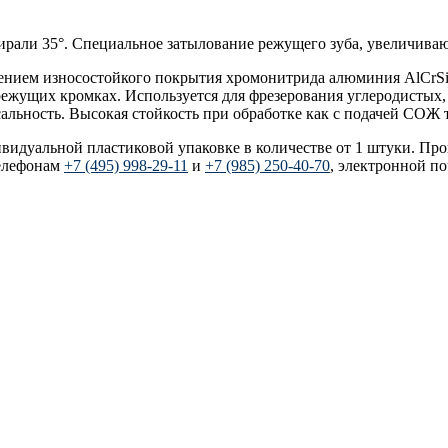
пирали 35°. Специальное затылование режущего зуба, увеличиваю
есением износостойкого покрытия хромонитрида алюминия AlCrSi
режущих кромках. Используется для фрезерования углеродистых
ьность. Высокая стойкость при обработке как с подачей СОЖ т
дивидуальной пластиковой упаковке в количестве от 1 штуки. Пр
елефонам
+7 (495) 998-29-11
и
+7 (985) 250-40-70
, электронной п