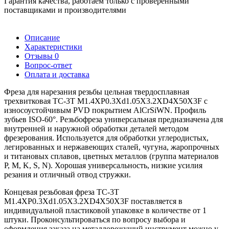
Гарантия качества, работаем только с проверенными
поставщиками и производителями
Описание
Характеристики
Отзывы
0
Вопрос-ответ
Оплата и доставка
Фреза для нарезания резьбы цельная твердосплавная
трехвитковая TC-3T M1.4XP0.3Xd1.05X3.2XD4X50X3F с
износоустойчивым PVD покрытием AlCrSiWN. Профиль
зубьев ISO-60°. Резьбофреза универсальная предназначена для
внутренней и наружной обработки деталей методом
фрезерования. Используется для обработки углеродистых,
легированных и нержавеющих сталей, чугуна, жаропрочных
и титановых сплавов, цветных металлов (группа материалов
P, M, K, S, N). Хорошая универсальность, низкие усилия
резания и отличный отвод стружки.
Концевая резьбовая фреза TC-3T
M1.4XP0.3Xd1.05X3.2XD4X50X3F поставляется в
индивидуальной пластиковой упаковке в количестве от 1
штуки. Проконсультироваться по вопросу выбора и
оформления заказа на металлорежущий инструмент можно у