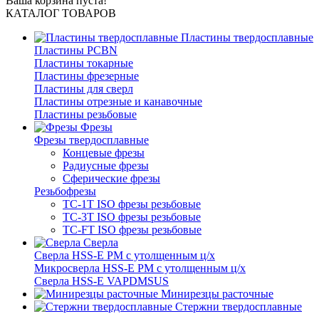
Ваша корзина пуста!
КАТАЛОГ ТОВАРОВ
Пластины твердосплавные
Пластины PCBN
Пластины токарные
Пластины фрезерные
Пластины для сверл
Пластины отрезные и канавочные
Пластины резьбовые
Фрезы
Фрезы твердосплавные
Концевые фрезы
Радиусные фрезы
Сферические фрезы
Резьбофрезы
TC-1T ISO фрезы резьбовые
TC-3T ISO фрезы резьбовые
TC-FT ISO фрезы резьбовые
Сверла
Cверла HSS-E PM c утолщенным ц/х
Микросверла HSS-E PM c утолщенным ц/х
Сверла HSS-E VAPDMSUS
Минирезцы расточные
Cтержни твердосплавные