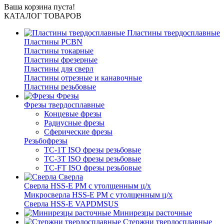
Ваша корзина пуста!
КАТАЛОГ ТОВАРОВ
Пластины твердосплавные
Пластины PCBN
Пластины токарные
Пластины фрезерные
Пластины для сверл
Пластины отрезные и канавочные
Пластины резьбовые
Фрезы
Фрезы твердосплавные
Концевые фрезы
Радиусные фрезы
Сферические фрезы
Резьбофрезы
TC-1T ISO фрезы резьбовые
TC-3T ISO фрезы резьбовые
TC-FT ISO фрезы резьбовые
Сверла
Cверла HSS-E PM c утолщенным ц/х
Микросверла HSS-E PM c утолщенным ц/х
Сверла HSS-E VAPDMSUS
Минирезцы расточные
Cтержни твердосплавные