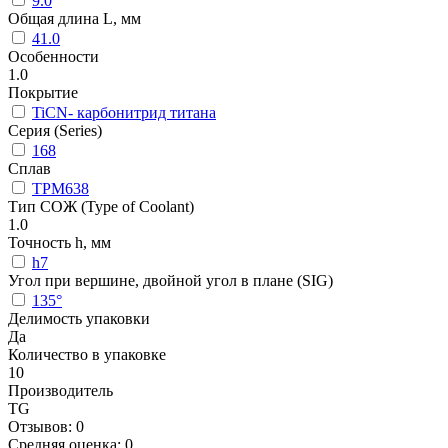
9.0
Общая длина L, мм
41.0
Особенности
1.0
Покрытие
TiCN- карбонитрид титана
Серия (Series)
168
Сплав
TPM638
Тип СОЖ (Type of Coolant)
1.0
Точность h, мм
h7
Угол при вершине, двойной угол в плане (SIG)
135°
Делимость упаковки
Да
Количество в упаковке
10
Производитель
TG
Отзывов: 0
Средняя оценка: 0