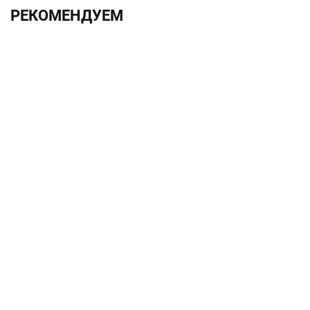
РЕКОМЕНДУЕМ
ХИТ!!!
2.0х330 h6 UF12
1 525.00 ₽
Без НДС: 1 250.00 ₽
В корзину
Быстрый заказ
VCMT110302-FM VP15TF