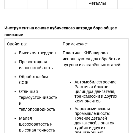
металлы
Инструмент на основе кубического нитрида бора общее
описание
Свойства:
Применение:
Высокая твердость
Пластины КНБ широко
используются для обработки
Превосходная
чугунов и закалённых сталей:
износостойкость
Обработка без
Автомобилестроение:
СОЖ
Расточка блоков
Отличная
цилиндра двигателя,
трансмиссии и других
термоустойчивость
компонентов
и
Аэрокосмическая
теплопроводность
промышленность:
Малая
Точение деталей
двигателей, лопаток
шероховатость и
турбин и других
высокая точность
прецизионных