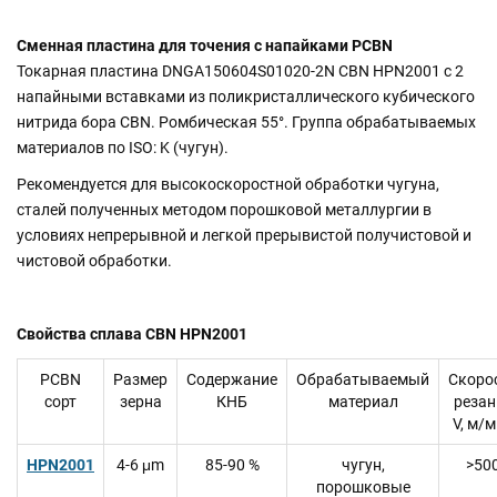
Сменная пластина для точения с напайками PCBN
Токарная пластина DNGA150604S01020-2N CBN HPN2001 с 2
напайными вставками из поликристаллического кубического
нитрида бора CBN. Ромбическая 55°. Группа обрабатываемых
материалов по ISO: K (чугун).
Рекомендуется для высокоскоростной обработки чугуна,
сталей полученных методом порошковой металлургии в
условиях непрерывной и легкой прерывистой получистовой и
чистовой обработки.
Свойства сплава CBN HPN2001
PCBN
Размер
Содержание
Обрабатываемый
Скоро
сорт
зерна
КНБ
материал
резан
V, м/
HPN2001
4-6 μm
85-90 %
чугун,
>50
порошковые