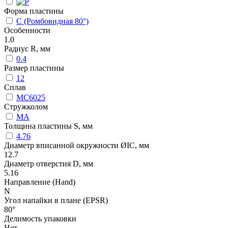
Форма пластины
C (Ромбовидная 80°)
Особенности
1.0
Радиус R, мм
0.4
Размер пластины
12
Сплав
MC6025
Стружколом
MA
Толщина пластины S, мм
4.76
Диаметр вписанной окружности ØIC, мм
12.7
Диаметр отверстия D, мм
5.16
Направление (Hand)
N
Угол напайки в плане (EPSR)
80°
Делимость упаковки
Нет