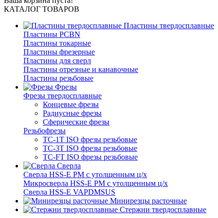
Ваша корзина пуста!
КАТАЛОГ ТОВАРОВ
Пластины твердосплавные
Пластины PCBN
Пластины токарные
Пластины фрезерные
Пластины для сверл
Пластины отрезные и канавочные
Пластины резьбовые
Фрезы
Фрезы твердосплавные
Концевые фрезы
Радиусные фрезы
Сферические фрезы
Резьбофрезы
TC-1T ISO фрезы резьбовые
TC-3T ISO фрезы резьбовые
TC-FT ISO фрезы резьбовые
Сверла
Cверла HSS-E PM c утолщенным ц/х
Микросверла HSS-E PM c утолщенным ц/х
Сверла HSS-E VAPDMSUS
Минирезцы расточные
Cтержни твердосплавные