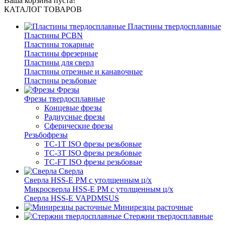
Ваша корзина пуста!
КАТАЛОГ ТОВАРОВ
Пластины твердосплавные
Пластины PCBN
Пластины токарные
Пластины фрезерные
Пластины для сверл
Пластины отрезные и канавочные
Пластины резьбовые
Фрезы
Фрезы твердосплавные
Концевые фрезы
Радиусные фрезы
Сферические фрезы
Резьбофрезы
TC-1T ISO фрезы резьбовые
TC-3T ISO фрезы резьбовые
TC-FT ISO фрезы резьбовые
Сверла
Cверла HSS-E PM c утолщенным ц/х
Микросверла HSS-E PM c утолщенным ц/х
Сверла HSS-E VAPDMSUS
Минирезцы расточные
Cтержни твердосплавные