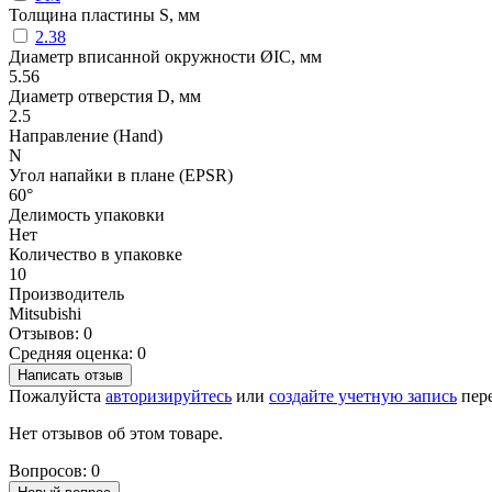
Толщина пластины S, мм
2.38
Диаметр вписанной окружности ØIC, мм
5.56
Диаметр отверстия D, мм
2.5
Направление (Hand)
N
Угол напайки в плане (EPSR)
60°
Делимость упаковки
Нет
Количество в упаковке
10
Производитель
Mitsubishi
Отзывов: 0
Средняя оценка: 0
Написать отзыв
Пожалуйста
авторизируйтесь
или
создайте учетную запись
пере
Нет отзывов об этом товаре.
Вопросов: 0