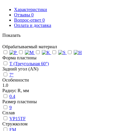
Характеристики
Отзывы
0
Вопрос-ответ
0
Оплата и доставка
Показать
Обрабатываемый материал
Форма пластины
T (Треугольная 60°)
Задний угол (AN)
7°
Особенности
1.0
Радиус R, мм
0.4
Размер пластины
9
Сплав
VP15TF
Стружколом
FM