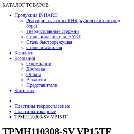
КАТАЛОГ ТОВАРОВ
Продукция INHARD
Режущие пластины КНБ (кубический нитрид
бора)
Твердосплавные стержни
Сталь немагнитная, НУБТ
Сталь быстрорежущая
Сталь штамповая
Каталоги
Компания
О компании
Доставка
Оплата
Вакансии
Представители
Контакты
Пластины твердосплавные
Пластины токарные
TPMH110308-SV VP15TF
TPMH110308-SV VP15TF