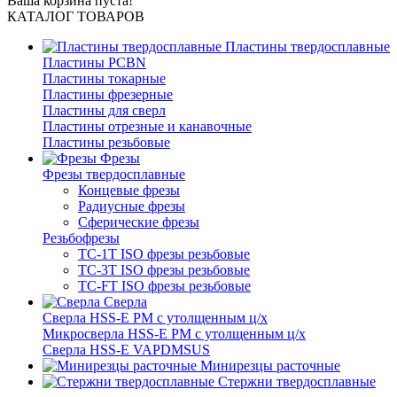
Ваша корзина пуста!
КАТАЛОГ ТОВАРОВ
Пластины твердосплавные
Пластины PCBN
Пластины токарные
Пластины фрезерные
Пластины для сверл
Пластины отрезные и канавочные
Пластины резьбовые
Фрезы
Фрезы твердосплавные
Концевые фрезы
Радиусные фрезы
Сферические фрезы
Резьбофрезы
TC-1T ISO фрезы резьбовые
TC-3T ISO фрезы резьбовые
TC-FT ISO фрезы резьбовые
Сверла
Cверла HSS-E PM c утолщенным ц/х
Микросверла HSS-E PM c утолщенным ц/х
Сверла HSS-E VAPDMSUS
Минирезцы расточные
Cтержни твердосплавные