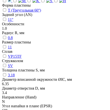
Форма пластины
T (Треугольная 60°)
Задний угол (AN)
11°
Особенности
1.0
Радиус R, мм
0.8
Размер пластины
11
Сплав
VP15TF
Стружколом
SV
Толщина пластины S, мм
3.18
Диаметр вписанной окружности ØIC, мм
6.35
Диаметр отверстия D, мм
3.4
Направление (Hand)
N
Угол напайки в плане (EPSR)