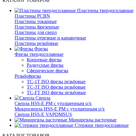
КАТАЛОГ ТОВАРОВ
Пластины твердосплавные
Пластины PCBN
Пластины токарные
Пластины фрезерные
Пластины для сверл
Пластины отрезные и канавочные
Пластины резьбовые
Фрезы
Фрезы твердосплавные
Концевые фрезы
Радиусные фрезы
Сферические фрезы
Резьбофрезы
TC-1T ISO фрезы резьбовые
TC-3T ISO фрезы резьбовые
TC-FT ISO фрезы резьбовые
Сверла
Cверла HSS-E PM c утолщенным ц/х
Микросверла HSS-E PM c утолщенным ц/х
Сверла HSS-E VAPDMSUS
Минирезцы расточные
Cтержни твердосплавные
КАТАЛОГ ТОВАРОВ