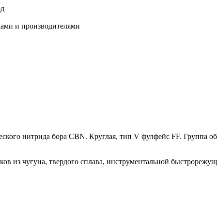
од
ками и производителями
го нитрида бора CBN. Круглая, тип V фулфейс FF. Группа обра
ков из чугуна, твердого сплава, инструментальной быстрорежущ