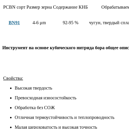
PCBN сорт
Размер зерна
Содержание КНБ
Обрабатывае
BN91
4-6 μm
92-95 %
чугун, твердый спла
Инструмент на основе кубического нитрида бора общее опи
Свойства:
Высокая твердость
Превосходная износостойкость
Обработка без СОЖ
Отличная термоустойчивость и теплопроводность
Малая шероховатость и высокая точность