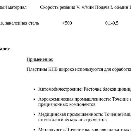
мый материал
Скорость резания V, м/мин
Подача f, об/мин
в, закаленная сталь
>500
0,1-0,5
сание
Применение:
Пластины КНБ широко используются для обработки
Автомобилестроение: Расточка блоков цилин
Аэрокосмическая промышленность: Точение д
прецизионных компонентов
Медицинская промышленность: Точение импл
стоматологических инструментов
Металлургия: Точение валков для прокатных