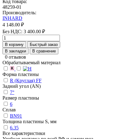
Код товара:
48259-01
Производитель:
INHARD
4 148.00 ₽
Без НДС: 3 400.00 ₽
В корзину
Быстрый заказ
В закладки
В сравнение
0 отзывов
Обрабатываемый материал
Форма пластины
R (Круглая) FF
Задний угол (AN)
7°
Размер пластины
6
Сплав
BN91
Толщина пластины S, мм
6.35
Все характеристики
Удобная доставка по всей РФ и самовывоз