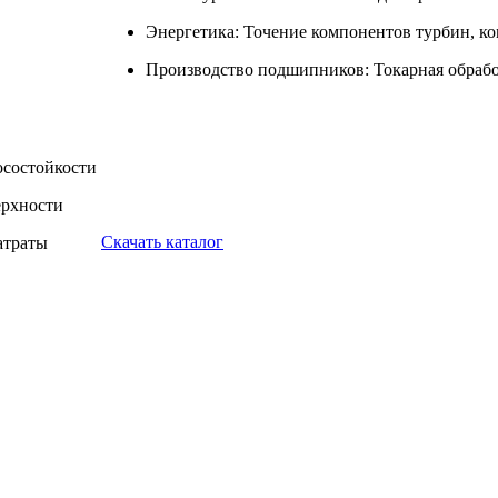
Энергетика: Точение компонентов турбин, ко
Производство подшипников: Токарная обрабо
осостойкости
ерхности
Скачать каталог
атраты