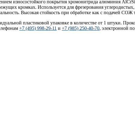
есением износостойкого покрытия хромонитрида алюминия AlCrSi
режущих кромках. Используется для фрезерования углеродистых
ьность. Высокая стойкость при обработке как с подачей СОЖ т
видуальной пластиковой упаковке в количестве от 1 штуки. Прок
елефонам
+7 (495) 998-29-11
и
+7 (985) 250-40-70
, электронной п