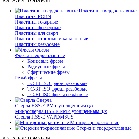
КАТАЛОГ ТОВАРОВ
Пластины твердосплавные
Пластины PCBN
Пластины токарные
Пластины фрезерные
Пластины для сверл
Пластины отрезные и канавочные
Пластины резьбовые
Фрезы
Фрезы твердосплавные
Концевые фрезы
Радиусные фрезы
Сферические фрезы
Резьбофрезы
TC-1T ISO фрезы резьбовые
TC-3T ISO фрезы резьбовые
TC-FT ISO фрезы резьбовые
Сверла
Cверла HSS-E PM c утолщенным ц/х
Микросверла HSS-E PM c утолщенным ц/х
Сверла HSS-E VAPDMSUS
Минирезцы расточные
Cтержни твердосплавные
КАТАЛОГ ТОВАРОВ