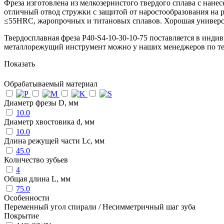
Фреза изготовлена из мелкозернистого твердого сплава с нан
отличный отвод стружки с защитой от наростообразования на 
≤55HRC, жаропрочных и титановых сплавов. Хорошая универсал
Твердосплавная фреза P40-S4-10-30-10-75 поставляется в инди
металлорежущий инструмент можно у наших менеджеров по т
Показать
Обрабатываемый материал
Диаметр фрезы D, мм
10.0
Диаметр хвостовика d, мм
10.0
Длина режущей части Lc, мм
45.0
Количество зубьев
4
Общая длина L, мм
75.0
Особенности
Переменный угол спирали / Несимметричный шаг зуба
Покрытие