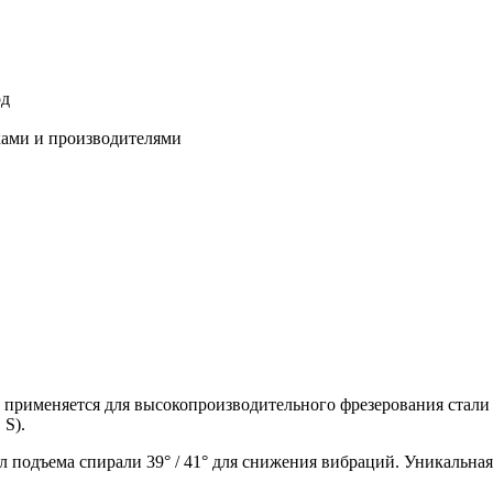
од
ками и производителями
5 применяется для высокопроизводительного фрезерования стал
 S).
л подъема спирали 39° / 41° для снижения вибраций. Уникальна