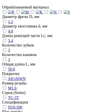
Обрабатываемый материал
Диаметр фрезы D, мм
1.2
Диаметр хвостовика d, мм
4.0
Длина режущей части Lc, мм
3.4
Количество зубьев
3
Количество канавок
3
Общая длина L, мм
50.0
Покрытие
AlCrSiWN
Размер резьбы
M1.6
Серия (Series)
TC-3T
Спецификация
D10-100
Шаг резьбы