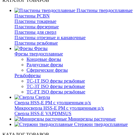
КАТАЛОГ ТОВАРОВ
Пластины твердосплавные
Пластины PCBN
Пластины токарные
Пластины фрезерные
Пластины для сверл
Пластины отрезные и канавочные
Пластины резьбовые
Фрезы
Фрезы твердосплавные
Концевые фрезы
Радиусные фрезы
Сферические фрезы
Резьбофрезы
TC-1T ISO фрезы резьбовые
TC-3T ISO фрезы резьбовые
TC-FT ISO фрезы резьбовые
Сверла
Cверла HSS-E PM c утолщенным ц/х
Микросверла HSS-E PM c утолщенным ц/х
Сверла HSS-E VAPDMSUS
Минирезцы расточные
Cтержни твердосплавные
КАТАЛОГ ТОВАРОВ