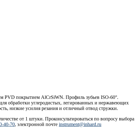
ым PVD покрытием AlCrSiWN. Профиль зубьев ISO-60°.
я для обработки углеродистых, легированных и нержавеющих
ость, низкие усилия резания и отличный отвод стружки.
ичестве от 1 штуки. Проконсультироваться по вопросу выбора
0-40-70
, электронной почте
instrument@inhard.ru