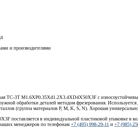
од
ками и производителями
тковая TC-3T M1.6XP0.35Xd1.2X3.4XD4X50X3F с износоустойчив
аружной обработки деталей методом фрезерования. Используетс
таллов (группа материалов P, M, K, S, N). Хорошая универсальн
3F поставляется в индивидуальной пластиковой упаковке в кол
 наших менеджеров по телефонам
+7 (495) 998-29-11
и
+7 (985) 25