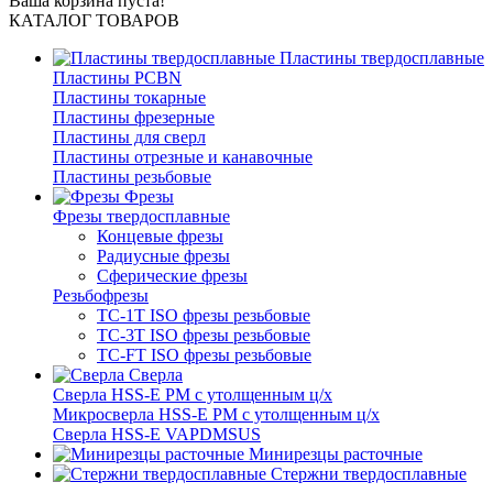
Ваша корзина пуста!
КАТАЛОГ ТОВАРОВ
Пластины твердосплавные
Пластины PCBN
Пластины токарные
Пластины фрезерные
Пластины для сверл
Пластины отрезные и канавочные
Пластины резьбовые
Фрезы
Фрезы твердосплавные
Концевые фрезы
Радиусные фрезы
Сферические фрезы
Резьбофрезы
TC-1T ISO фрезы резьбовые
TC-3T ISO фрезы резьбовые
TC-FT ISO фрезы резьбовые
Сверла
Cверла HSS-E PM c утолщенным ц/х
Микросверла HSS-E PM c утолщенным ц/х
Сверла HSS-E VAPDMSUS
Минирезцы расточные
Cтержни твердосплавные