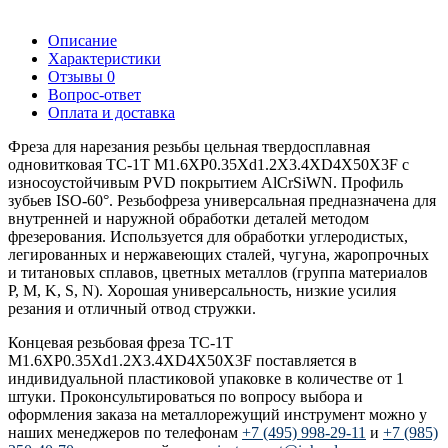
Описание
Характеристики
Отзывы
0
Вопрос-ответ
Оплата и доставка
Фреза для нарезания резьбы цельная твердосплавная
одновитковая TC-1T M1.6XP0.35Xd1.2X3.4XD4X50X3F с
износоустойчивым PVD покрытием AlCrSiWN. Профиль
зубьев ISO-60°. Резьбофреза универсальная предназначена для
внутренней и наружной обработки деталей методом
фрезерования. Используется для обработки углеродистых,
легированных и нержавеющих сталей, чугуна, жаропрочных
и титановых сплавов, цветных металлов (группа материалов
P, M, K, S, N). Хорошая универсальность, низкие усилия
резания и отличный отвод стружки.
Концевая резьбовая фреза TC-1T
M1.6XP0.35Xd1.2X3.4XD4X50X3F поставляется в
индивидуальной пластиковой упаковке в количестве от 1
штуки. Проконсультироваться по вопросу выбора и
оформления заказа на металлорежущий инструмент можно у
наших менеджеров по телефонам
+7 (495) 998-29-11
и
+7 (985)