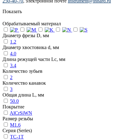
250-40-70
, электронной почте
instrument@inhard.ru
Показать
Обрабатываемый материал
Диаметр фрезы D, мм
1.2
Диаметр хвостовика d, мм
4.0
Длина режущей части Lc, мм
3.4
Количество зубьев
2
Количество канавок
3
Общая длина L, мм
50.0
Покрытие
AlCrSiWN
Размер резьбы
M1.6
Серия (Series)
TC-1T