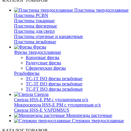
КАТАЛОГ ТОВАРОВ
Пластины твердосплавные
Пластины PCBN
Пластины токарные
Пластины фрезерные
Пластины для сверл
Пластины отрезные и канавочные
Пластины резьбовые
Фрезы
Фрезы твердосплавные
Концевые фрезы
Радиусные фрезы
Сферические фрезы
Резьбофрезы
TC-1T ISO фрезы резьбовые
TC-3T ISO фрезы резьбовые
TC-FT ISO фрезы резьбовые
Сверла
Cверла HSS-E PM c утолщенным ц/х
Микросверла HSS-E PM c утолщенным ц/х
Сверла HSS-E VAPDMSUS
Минирезцы расточные
Cтержни твердосплавные
КАТАЛОГ ТОВАРОВ