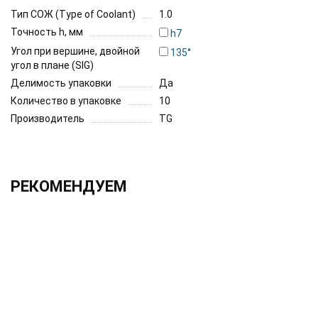
Тип СОЖ (Type of Coolant)
1.0
Точность h, мм
h7
Угол при вершине, двойной
135°
угол в плане (SIG)
Делимость упаковки
Да
Количество в упаковке
10
Производитель
TG
РЕКОМЕНДУЕМ
ХИТ!!!
2.0х330 h6 UF12
1 525.00 ₽