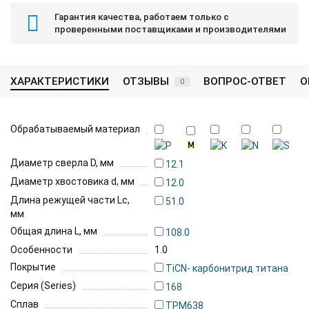
Гарантия качества, работаем только с
проверенными поставщиками и производителями
ХАРАКТЕРИСТИКИ
ОТЗЫВЫ
ВОПРОС-ОТВЕТ
О
0
Обрабатываемый материал
Диаметр сверла D, мм
12.1
Диаметр хвостовика d, мм
12.0
Длина режущей части Lc,
51.0
мм
Общая длина L, мм
108.0
Особенности
1.0
Покрытие
TiCN- карбонитрид титана
Серия (Series)
168
Сплав
TPM638