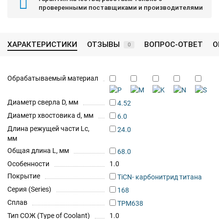
проверенными поставщиками и производителями
ХАРАКТЕРИСТИКИ
ОТЗЫВЫ
ВОПРОС-ОТВЕТ
О
0
Обрабатываемый материал
Диаметр сверла D, мм
4.52
Диаметр хвостовика d, мм
6.0
Длина режущей части Lc,
24.0
мм
Общая длина L, мм
68.0
Особенности
1.0
Покрытие
TiCN- карбонитрид титана
Серия (Series)
168
Сплав
TPM638
Тип СОЖ (Type of Coolant)
1.0