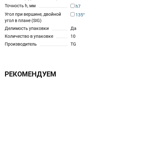
Точность h, мм
h7
Угол при вершине, двойной
135°
угол в плане (SIG)
Делимость упаковки
Да
Количество в упаковке
10
Производитель
TG
РЕКОМЕНДУЕМ
ХИТ!!!
2.0х330 h6 UF12
1 525.00 ₽
Без НДС: 1 250.00 ₽