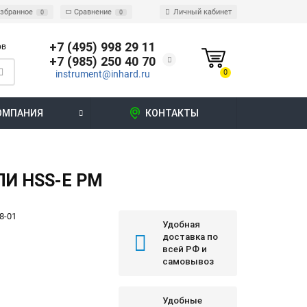
збранное
Сравнение
Личный кабинет
0
0
+7 (495) 998 29 11
ов
+7 (985) 250 40 70
0
instrument@inhard.ru
ОМПАНИЯ
КОНТАКТЫ
И HSS-E PM
8-01
Удобная
доставка по
всей РФ и
самовывоз
Удобные