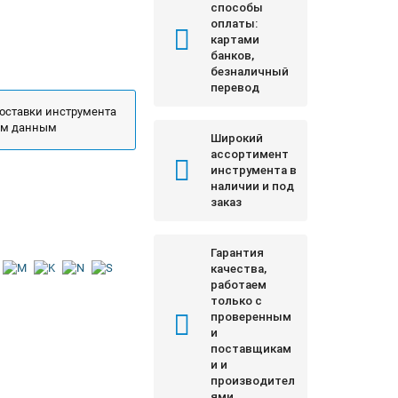
способы
оплаты:
картами
банков,
безналичный
перевод
поставки инструмента
ым данным
Широкий
ассортимент
инструмента в
наличии и под
заказ
Гарантия
качества,
работаем
только с
проверенным
и
поставщикам
и и
производител
ями