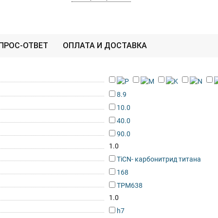
ПРОС-ОТВЕТ
ОПЛАТА И ДОСТАВКА
8.9
10.0
40.0
90.0
1.0
TiCN- карбонитрид титана
168
TPM638
1.0
h7