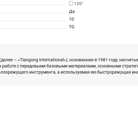
135°
Да
10
TG
. (далее — «Tiangong International»), основанная в 1981 году, насчи
а работе с передовыми базовыми материалами, основными страте
аллорежущего инструмента, а используемая ею быстрорежущая ин