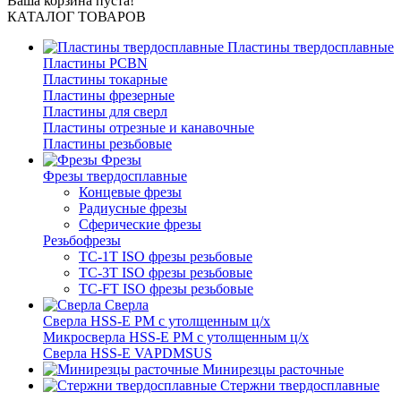
Ваша корзина пуста!
КАТАЛОГ ТОВАРОВ
Пластины твердосплавные
Пластины PCBN
Пластины токарные
Пластины фрезерные
Пластины для сверл
Пластины отрезные и канавочные
Пластины резьбовые
Фрезы
Фрезы твердосплавные
Концевые фрезы
Радиусные фрезы
Сферические фрезы
Резьбофрезы
TC-1T ISO фрезы резьбовые
TC-3T ISO фрезы резьбовые
TC-FT ISO фрезы резьбовые
Сверла
Cверла HSS-E PM c утолщенным ц/х
Микросверла HSS-E PM c утолщенным ц/х
Сверла HSS-E VAPDMSUS
Минирезцы расточные
Cтержни твердосплавные