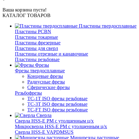
Ваша корзина пуста!
КАТАЛОГ ТОВАРОВ
Пластины твердосплавные
Пластины PCBN
Пластины токарные
Пластины фрезерные
Пластины для сверл
Пластины отрезные и канавочные
Пластины резьбовые
Фрезы
Фрезы твердосплавные
Концевые фрезы
Радиусные фрезы
Сферические фрезы
Резьбофрезы
TC-1T ISO фрезы резьбовые
TC-3T ISO фрезы резьбовые
TC-FT ISO фрезы резьбовые
Сверла
Cверла HSS-E PM c утолщенным ц/х
Микросверла HSS-E PM c утолщенным ц/х
Сверла HSS-E VAPDMSUS
Минирезцы расточные