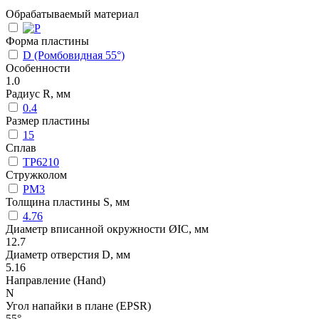
Обрабатываемый материал
Форма пластины
D (Ромбовидная 55°)
Особенности
1.0
Радиус R, мм
0.4
Размер пластины
15
Сплав
TP6210
Стружколом
PM3
Толщина пластины S, мм
4.76
Диаметр вписанной окружности ØIC, мм
12.7
Диаметр отверстия D, мм
5.16
Направление (Hand)
N
Угол напайки в плане (EPSR)
55°