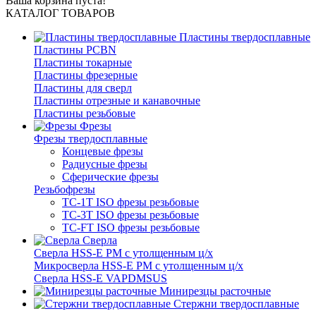
Ваша корзина пуста!
КАТАЛОГ ТОВАРОВ
Пластины твердосплавные
Пластины PCBN
Пластины токарные
Пластины фрезерные
Пластины для сверл
Пластины отрезные и канавочные
Пластины резьбовые
Фрезы
Фрезы твердосплавные
Концевые фрезы
Радиусные фрезы
Сферические фрезы
Резьбофрезы
TC-1T ISO фрезы резьбовые
TC-3T ISO фрезы резьбовые
TC-FT ISO фрезы резьбовые
Сверла
Cверла HSS-E PM c утолщенным ц/х
Микросверла HSS-E PM c утолщенным ц/х
Сверла HSS-E VAPDMSUS
Минирезцы расточные
Cтержни твердосплавные