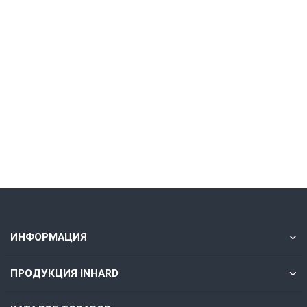
VNMG160408-MA VP15TF
518.50 ₽
Без НДС: 425.00 ₽
В корзину
Быстрый заказ
ИНФОРМАЦИЯ
ПРОДУКЦИЯ INHARD