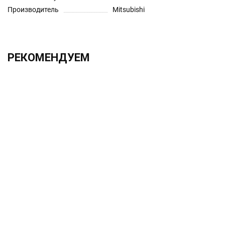
Производитель
Mitsubishi
РЕКОМЕНДУЕМ
ХИТ!!!
2.0х330 h6 UF12
1 525.00 ₽
Без НДС: 1 250.00 ₽
В корзину
Быстрый заказ