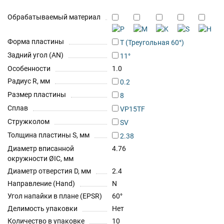
Обрабатываемый материал
Форма пластины
T (Треугольная 60°)
Задний угол (AN)
11°
Особенности
1.0
Радиус R, мм
0.2
Размер пластины
8
Сплав
VP15TF
Стружколом
SV
Толщина пластины S, мм
2.38
Диаметр вписанной
4.76
окружности ØIC, мм
Диаметр отверстия D, мм
2.4
Направление (Hand)
N
Угол напайки в плане (EPSR)
60°
Делимость упаковки
Нет
Количество в упаковке
10