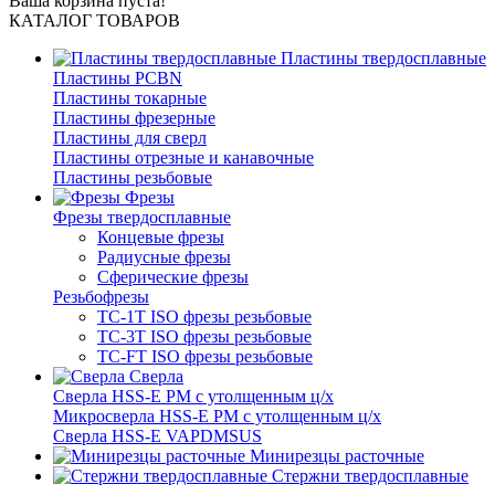
Ваша корзина пуста!
КАТАЛОГ ТОВАРОВ
Пластины твердосплавные
Пластины PCBN
Пластины токарные
Пластины фрезерные
Пластины для сверл
Пластины отрезные и канавочные
Пластины резьбовые
Фрезы
Фрезы твердосплавные
Концевые фрезы
Радиусные фрезы
Сферические фрезы
Резьбофрезы
TC-1T ISO фрезы резьбовые
TC-3T ISO фрезы резьбовые
TC-FT ISO фрезы резьбовые
Сверла
Cверла HSS-E PM c утолщенным ц/х
Микросверла HSS-E PM c утолщенным ц/х
Сверла HSS-E VAPDMSUS
Минирезцы расточные
Cтержни твердосплавные