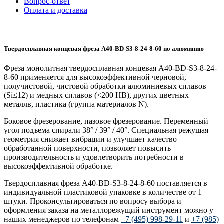
Вопрос-ответ
Оплата и доставка
Твердосплавная концевая фреза A40-BD-S3-8-24-8-60 по алюминию
Фреза монолитная твердосплавная концевая A40-BD-S3-8-24-
8-60 применяется для высокоэффективной черновой,
получистовой, чистовой обработки алюминиевых сплавов
(Si≤12) и медных сплавов (<200 HB), других цветных
металлв, пластика (группа материалов N).
Боковое фрезерование, пазовое фрезерование. Переменный
угол подъема спирали 38° / 39° / 40°. Cпециальная режущая
геометрия снижает вибрации и улучшает качество
обработанной поверхности, позволяет повысить
производительность и удовлетворить потребности в
высокоэффективной обработке.
Твердосплавная фреза A40-BD-S3-8-24-8-60 поставляется в
индивидуальной пластиковой упаковке в количестве от 1
штуки. Проконсультироваться по вопросу выбора и
оформления заказа на металлорежущий инструмент можно у
наших менеджеров по телефонам
+7 (495) 998-29-11
и
+7 (985)