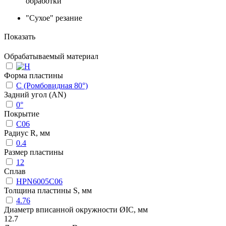
обработки
"Сухое" резание
Показать
Обрабатываемый материал
Форма пластины
C (Ромбовидная 80°)
Задний угол (AN)
0°
Покрытие
C06
Радиус R, мм
0.4
Размер пластины
12
Сплав
HPN6005C06
Толщина пластины S, мм
4.76
Диаметр вписанной окружности ØIC, мм
12.7