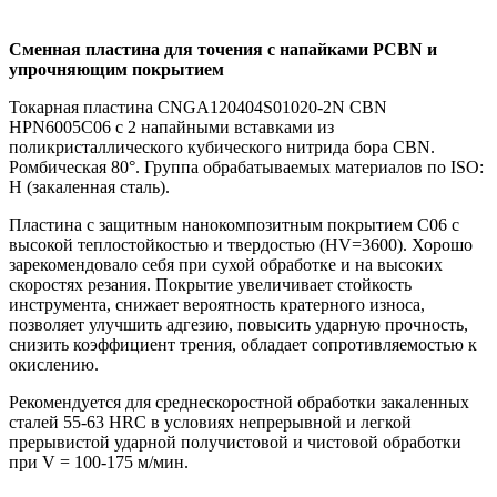
Сменная пластина для точения с напайками PCBN и
упрочняющим покрытием
Токарная пластина CNGA120404S01020-2N CBN
HPN6005C06 с 2 напайными вставками из
поликристаллического кубического нитрида бора CBN.
Ромбическая 80°. Группа обрабатываемых материалов по ISO:
H (закаленная сталь).
Пластина с защитным нанокомпозитным покрытием С06 с
высокой теплостойкостью и твердостью (HV=3600). Хорошо
зарекомендовало себя при сухой обработке и на высоких
скоростях резания. Покрытие увеличивает стойкость
инструмента, снижает вероятность кратерного износа,
позволяет улучшить адгезию, повысить ударную прочность,
снизить коэффициент трения, обладает сопротивляемостью к
окислению.
Рекомендуется для среднескоростной обработки закаленных
сталей 55-63 HRC в условиях непрерывной и легкой
прерывистой ударной получистовой и чистовой обработки
при V = 100-175 м/мин.