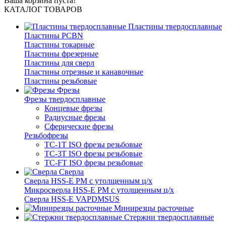
Ваша корзина пуста!
КАТАЛОГ ТОВАРОВ
Пластины твердосплавные
Пластины PCBN
Пластины токарные
Пластины фрезерные
Пластины для сверл
Пластины отрезные и канавочные
Пластины резьбовые
Фрезы
Фрезы твердосплавные
Концевые фрезы
Радиусные фрезы
Сферические фрезы
Резьбофрезы
TC-1T ISO фрезы резьбовые
TC-3T ISO фрезы резьбовые
TC-FT ISO фрезы резьбовые
Сверла
Cверла HSS-E PM c утолщенным ц/х
Микросверла HSS-E PM c утолщенным ц/х
Сверла HSS-E VAPDMSUS
Минирезцы расточные
Cтержни твердосплавные