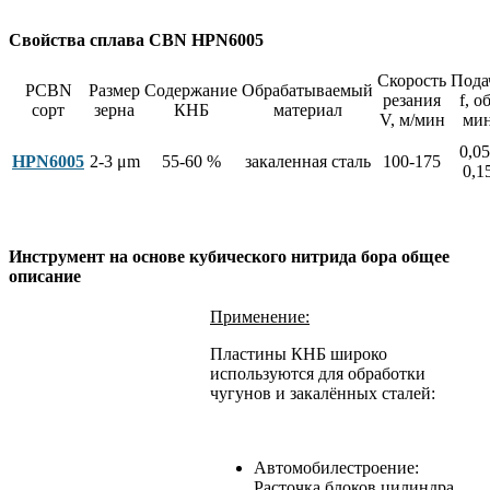
Свойства сплава CBN HPN6005
Скорость
Пода
PCBN
Размер
Содержание
Обрабатываемый
резания
f, об
сорт
зерна
КНБ
материал
V, м/мин
ми
0,05
HPN6005
2-3 μm
55-60 %
закаленная сталь
100-175
0,1
Инструмент на основе кубического нитрида бора общее
описание
Применение:
Пластины КНБ широко
используются для обработки
чугунов и закалённых сталей:
Автомобилестроение:
Расточка блоков цилиндра