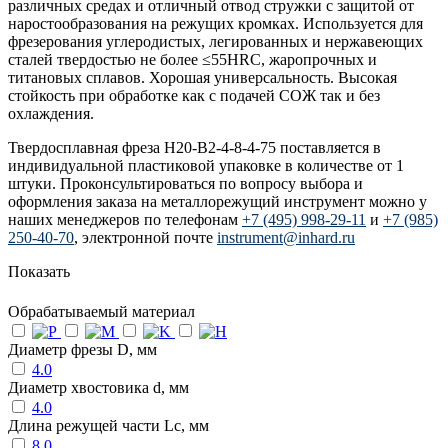
различных средах и отличный отвод стружки с защитой от
наростообразования на режущих кромках. Используется для
фрезерования углеродистых, легированных и нержавеющих
сталей твердостью не более ≤55HRC, жаропрочных и
титановых сплавов. Хорошая универсальность. Высокая
стойкость при обработке как с подачей СОЖ так и без
охлаждения.
Твердосплавная фреза H20-B2-4-8-4-75 поставляется в
индивидуальной пластиковой упаковке в количестве от 1
штуки. Проконсультироваться по вопросу выбора и
оформления заказа на металлорежущий инструмент можно у
наших менеджеров по телефонам
+7 (495) 998-29-11
и
+7 (985)
250-40-70
, электронной почте
instrument@inhard.ru
Показать
Обрабатываемый материал
Диаметр фрезы D, мм
4.0
Диаметр хвостовика d, мм
4.0
Длина режущей части Lc, мм
8.0