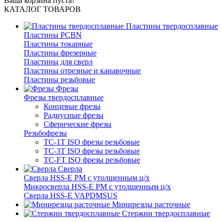
Ваша корзина пуста!
КАТАЛОГ ТОВАРОВ
Пластины твердосплавные
Пластины PCBN
Пластины токарные
Пластины фрезерные
Пластины для сверл
Пластины отрезные и канавочные
Пластины резьбовые
Фрезы
Фрезы твердосплавные
Концевые фрезы
Радиусные фрезы
Сферические фрезы
Резьбофрезы
TC-1T ISO фрезы резьбовые
TC-3T ISO фрезы резьбовые
TC-FT ISO фрезы резьбовые
Сверла
Cверла HSS-E PM c утолщенным ц/х
Микросверла HSS-E PM c утолщенным ц/х
Сверла HSS-E VAPDMSUS
Минирезцы расточные
Cтержни твердосплавные