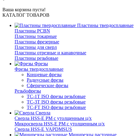
Ваша корзина пуста!
КАТАЛОГ ТОВАРОВ
Пластины твердосплавные
Пластины PCBN
Пластины токарные
Пластины фрезерные
Пластины для сверл
Пластины отрезные и канавочные
Пластины резьбовые
Фрезы
Фрезы твердосплавные
Концевые фрезы
Радиусные фрезы
Сферические фрезы
Резьбофрезы
TC-1T ISO фрезы резьбовые
TC-3T ISO фрезы резьбовые
TC-FT ISO фрезы резьбовые
Сверла
Cверла HSS-E PM c утолщенным ц/х
Микросверла HSS-E PM c утолщенным ц/х
Сверла HSS-E VAPDMSUS
Минирезцы расточные