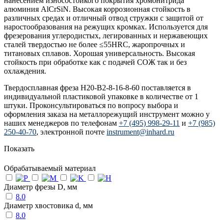
нанесением износостойкого покрытия хромонитрида
алюминия AlCrSiN. Высокая коррозионная стойкость в
различных средах и отличный отвод стружки с защитой от
наростообразования на режущих кромках. Используется для
фрезерования углеродистых, легированных и нержавеющих
сталей твердостью не более ≤55HRC, жаропрочных и
титановых сплавов. Хорошая универсальность. Высокая
стойкость при обработке как с подачей СОЖ так и без
охлаждения.
Твердосплавная фреза H20-B2-8-16-8-60 поставляется в
индивидуальной пластиковой упаковке в количестве от 1
штуки. Проконсультироваться по вопросу выбора и
оформления заказа на металлорежущий инструмент можно у
наших менеджеров по телефонам
+7 (495) 998-29-11
и
+7 (985)
250-40-70
, электронной почте
instrument@inhard.ru
Показать
Обрабатываемый материал
Диаметр фрезы D, мм
8.0
Диаметр хвостовика d, мм
8.0