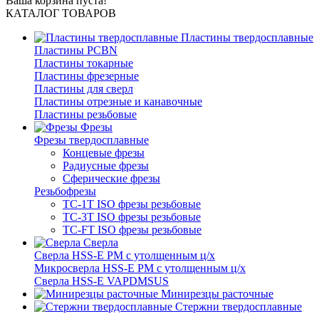
Ваша корзина пуста!
КАТАЛОГ ТОВАРОВ
Пластины твердосплавные
Пластины PCBN
Пластины токарные
Пластины фрезерные
Пластины для сверл
Пластины отрезные и канавочные
Пластины резьбовые
Фрезы
Фрезы твердосплавные
Концевые фрезы
Радиусные фрезы
Сферические фрезы
Резьбофрезы
TC-1T ISO фрезы резьбовые
TC-3T ISO фрезы резьбовые
TC-FT ISO фрезы резьбовые
Сверла
Cверла HSS-E PM c утолщенным ц/х
Микросверла HSS-E PM c утолщенным ц/х
Сверла HSS-E VAPDMSUS
Минирезцы расточные
Cтержни твердосплавные