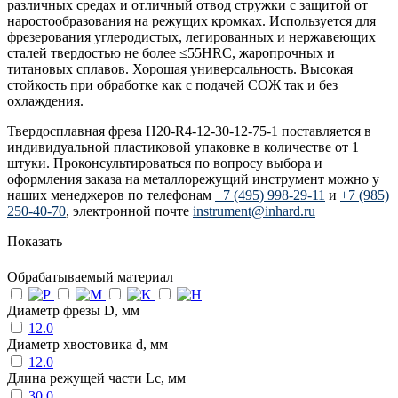
различных средах и отличный отвод стружки с защитой от
наростообразования на режущих кромках. Используется для
фрезерования углеродистых, легированных и нержавеющих
сталей твердостью не более ≤55HRC, жаропрочных и
титановых сплавов. Хорошая универсальность. Высокая
стойкость при обработке как с подачей СОЖ так и без
охлаждения.
Твердосплавная фреза H20-R4-12-30-12-75-1 поставляется в
индивидуальной пластиковой упаковке в количестве от 1
штуки. Проконсультироваться по вопросу выбора и
оформления заказа на металлорежущий инструмент можно у
наших менеджеров по телефонам
+7 (495) 998-29-11
и
+7 (985)
250-40-70
, электронной почте
instrument@inhard.ru
Показать
Обрабатываемый материал
Диаметр фрезы D, мм
12.0
Диаметр хвостовика d, мм
12.0
Длина режущей части Lc, мм
30.0