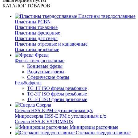
Ваша корзина пуста!
КАТАЛОГ ТОВАРОВ
Пластины твердосплавные
Пластины PCBN
Пластины токарные
Пластины фрезерные
Пластины для сверл
Пластины отрезные и канавочные
Пластины резьбовые
Фрезы
Фрезы твердосплавные
Концевые фрезы
Радиусные фрезы
Сферические фрезы
Резьбофрезы
TC-1T ISO фрезы резьбовые
TC-3T ISO фрезы резьбовые
TC-FT ISO фрезы резьбовые
Сверла
Cверла HSS-E PM c утолщенным ц/х
Микросверла HSS-E PM c утолщенным ц/х
Сверла HSS-E VAPDMSUS
Минирезцы расточные
Cтержни твердосплавные