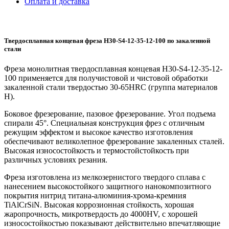
Оплата и доставка
Твердосплавная концевая фреза H30-S4-12-35-12-100 по закаленной
стали
Фреза монолитная твердосплавная концевая H30-S4-12-35-12-
100 применяется для получистовой и чистовой обработки
закаленной стали твердостью 30-65HRC (группа материалов
H).
Боковое фрезерование, пазовое фрезерование. Угол подъема
спирали 45°. Специальная конструкция фрез с отличным
режущим эффектом и высокое качество изготовления
обеспечивают великолепное фрезерование закаленных сталей.
Высокая износостойкость и термостойстойкость при
различных условиях резания.
Фреза изготовлена из мелкозернистого твердого сплава с
нанесением высокостойкого защитного нанокомпозитного
покрытия нитрид титана-алюминия-хрома-кремния
TiAlCrSiN. Высокая коррозионная стойкость, хорошая
жаропрочность, микротвердость до 4000HV, с хорошей
износостойкостью показывают действительно впечатляющие