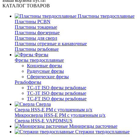
Ваша корзина пуста!
КАТАЛОГ ТОВАРОВ
Пластины твердосплавные
Пластины PCBN
Пластины токарные
Пластины фрезерные
Пластины для сверл
Пластины отрезные и канавочные
Пластины резьбовые
Фрезы
Фрезы твердосплавные
Концевые фрезы
Радиусные фрезы
Сферические фрезы
Резьбофрезы
TC-1T ISO фрезы резьбовые
TC-3T ISO фрезы резьбовые
TC-FT ISO фрезы резьбовые
Сверла
Cверла HSS-E PM c утолщенным ц/х
Микросверла HSS-E PM c утолщенным ц/х
Сверла HSS-E VAPDMSUS
Минирезцы расточные
Cтержни твердосплавные