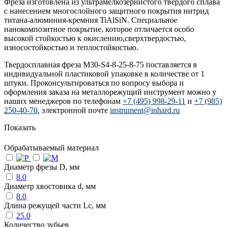
Фреза изготовлена из ультрамелкозернистого твердого сплава
с нанесением многослойного защитного покрытия нитрид
титана-алюминия-кремния TiAlSiN. Специальное
нанокомпозитное покрытие, которое отличается особо
высокой стойкостью к окислению,сверхтвердостью,
износостойкостью и теплостойкостью.
Твердосплавная фреза M30-S4-8-25-8-75 поставляется в
индивидуальной пластиковой упаковке в количестве от 1
штуки. Проконсультироваться по вопросу выбора и
оформления заказа на металлорежущий инструмент можно у
наших менеджеров по телефонам
+7 (495) 998-29-11
и
+7 (985)
250-40-70
, электронной почте
instrument@inhard.ru
Показать
Обрабатываемый материал
Диаметр фрезы D, мм
8.0
Диаметр хвостовика d, мм
8.0
Длина режущей части Lc, мм
25.0
Количество зубьев