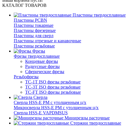
Ваша корзина пуста!
КАТАЛОГ ТОВАРОВ
Пластины твердосплавные
Пластины PCBN
Пластины токарные
Пластины фрезерные
Пластины для сверл
Пластины отрезные и канавочные
Пластины резьбовые
Фрезы
Фрезы твердосплавные
Концевые фрезы
Радиусные фрезы
Сферические фрезы
Резьбофрезы
TC-1T ISO фрезы резьбовые
TC-3T ISO фрезы резьбовые
TC-FT ISO фрезы резьбовые
Сверла
Cверла HSS-E PM c утолщенным ц/х
Микросверла HSS-E PM c утолщенным ц/х
Сверла HSS-E VAPDMSUS
Минирезцы расточные
Cтержни твердосплавные