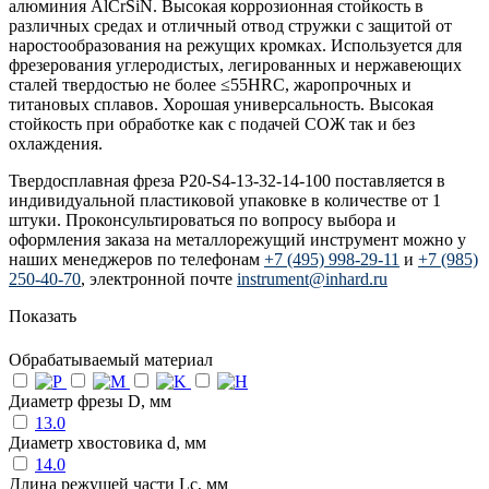
алюминия AlCrSiN. Высокая коррозионная стойкость в
различных средах и отличный отвод стружки с защитой от
наростообразования на режущих кромках. Используется для
фрезерования углеродистых, легированных и нержавеющих
сталей твердостью не более ≤55HRC, жаропрочных и
титановых сплавов. Хорошая универсальность. Высокая
стойкость при обработке как с подачей СОЖ так и без
охлаждения.
Твердосплавная фреза P20-S4-13-32-14-100 поставляется в
индивидуальной пластиковой упаковке в количестве от 1
штуки. Проконсультироваться по вопросу выбора и
оформления заказа на металлорежущий инструмент можно у
наших менеджеров по телефонам
+7 (495) 998-29-11
и
+7 (985)
250-40-70
, электронной почте
instrument@inhard.ru
Показать
Обрабатываемый материал
Диаметр фрезы D, мм
13.0
Диаметр хвостовика d, мм
14.0
Длина режущей части Lc, мм