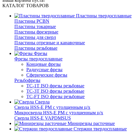
Ваша корзина пуста!
КАТАЛОГ ТОВАРОВ
Пластины твердосплавные
Пластины PCBN
Пластины токарные
Пластины фрезерные
Пластины для сверл
Пластины отрезные и канавочные
Пластины резьбовые
Фрезы
Фрезы твердосплавные
Концевые фрезы
Радиусные фрезы
Сферические фрезы
Резьбофрезы
TC-1T ISO фрезы резьбовые
TC-3T ISO фрезы резьбовые
TC-FT ISO фрезы резьбовые
Сверла
Cверла HSS-E PM c утолщенным ц/х
Микросверла HSS-E PM c утолщенным ц/х
Сверла HSS-E VAPDMSUS
Минирезцы расточные
Cтержни твердосплавные