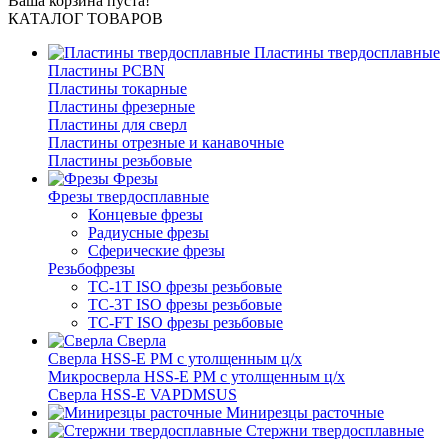
Ваша корзина пуста!
КАТАЛОГ ТОВАРОВ
Пластины твердосплавные
Пластины PCBN
Пластины токарные
Пластины фрезерные
Пластины для сверл
Пластины отрезные и канавочные
Пластины резьбовые
Фрезы
Фрезы твердосплавные
Концевые фрезы
Радиусные фрезы
Сферические фрезы
Резьбофрезы
TC-1T ISO фрезы резьбовые
TC-3T ISO фрезы резьбовые
TC-FT ISO фрезы резьбовые
Сверла
Cверла HSS-E PM c утолщенным ц/х
Микросверла HSS-E PM c утолщенным ц/х
Сверла HSS-E VAPDMSUS
Минирезцы расточные
Cтержни твердосплавные