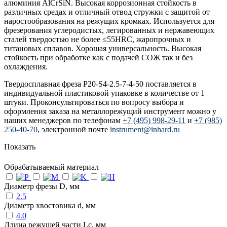
алюминия AlCrSiN. Высокая коррозионная стойкость в
различных средах и отличный отвод стружки с защитой от
наростообразования на режущих кромках. Используется для
фрезерования углеродистых, легированных и нержавеющих
сталей твердостью не более ≤55HRC, жаропрочных и
титановых сплавов. Хорошая универсальность. Высокая
стойкость при обработке как с подачей СОЖ так и без
охлаждения.
Твердосплавная фреза P20-S4-2.5-7-4-50 поставляется в
индивидуальной пластиковой упаковке в количестве от 1
штуки. Проконсультироваться по вопросу выбора и
оформления заказа на металлорежущий инструмент можно у
наших менеджеров по телефонам
+7 (495) 998-29-11
и
+7 (985)
250-40-70
, электронной почте
instrument@inhard.ru
Показать
Обрабатываемый материал
Диаметр фрезы D, мм
2.5
Диаметр хвостовика d, мм
4.0
Длина режущей части Lc, мм