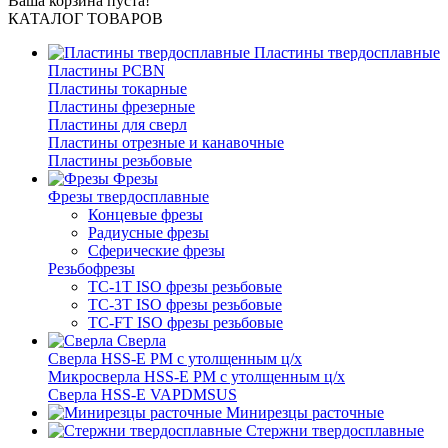
Ваша корзина пуста!
КАТАЛОГ ТОВАРОВ
Пластины твердосплавные
Пластины PCBN
Пластины токарные
Пластины фрезерные
Пластины для сверл
Пластины отрезные и канавочные
Пластины резьбовые
Фрезы
Фрезы твердосплавные
Концевые фрезы
Радиусные фрезы
Сферические фрезы
Резьбофрезы
TC-1T ISO фрезы резьбовые
TC-3T ISO фрезы резьбовые
TC-FT ISO фрезы резьбовые
Сверла
Cверла HSS-E PM c утолщенным ц/х
Микросверла HSS-E PM c утолщенным ц/х
Сверла HSS-E VAPDMSUS
Минирезцы расточные
Cтержни твердосплавные