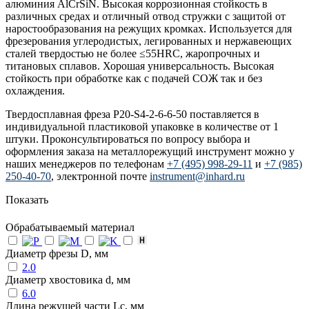
алюминия AlCrSiN. Высокая коррозионная стойкость в
различных средах и отличный отвод стружки с защитой от
наростообразования на режущих кромках. Используется для
фрезерования углеродистых, легированных и нержавеющих
сталей твердостью не более ≤55HRC, жаропрочных и
титановых сплавов. Хорошая универсальность. Высокая
стойкость при обработке как с подачей СОЖ так и без
охлаждения.
Твердосплавная фреза P20-S4-2-6-6-50 поставляется в
индивидуальной пластиковой упаковке в количестве от 1
штуки. Проконсультироваться по вопросу выбора и
оформления заказа на металлорежущий инструмент можно у
наших менеджеров по телефонам
+7 (495) 998-29-11
и
+7 (985)
250-40-70
, электронной почте
instrument@inhard.ru
Показать
Обрабатываемый материал
Диаметр фрезы D, мм
2.0
Диаметр хвостовика d, мм
6.0
Длина режущей части Lc, мм