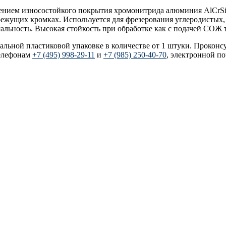
есением износостойкого покрытия хромонитрида алюминия AlCrSi
режущих кромках. Используется для фрезерования углеродистых
ьность. Высокая стойкость при обработке как с подачей СОЖ т
уальной пластиковой упаковке в количестве от 1 штуки. Проконс
елефонам
+7 (495) 998-29-11
и
+7 (985) 250-40-70
, электронной п