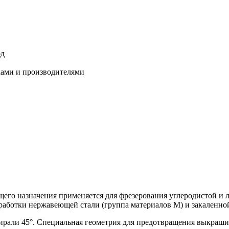
од
ками и производителями
бщего назначения применяется для фрезерования углеродистой и 
бработки нержавеющей стали (группа материалов M) и закаленно
пирали 45°. Специальная геометрия для предотвращения выкраш