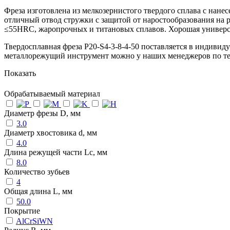
Фреза изготовлена из мелкозернистого твердого сплава с нан
отличный отвод стружки с защитой от наростообразования на 
≤55HRC, жаропрочных и титановых сплавов. Хорошая универсал
Твердосплавная фреза P20-S4-3-8-4-50 поставляется в индивид
металлорежущий инструмент можно у наших менеджеров по т
Показать
Обрабатываемый материал
Диаметр фрезы D, мм
3.0
Диаметр хвостовика d, мм
4.0
Длина режущей части Lc, мм
8.0
Количество зубьев
4
Общая длина L, мм
50.0
Покрытие
AlCrSiWN