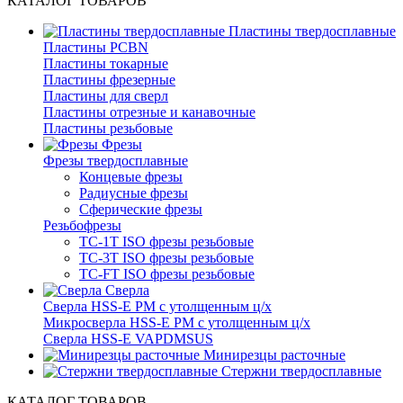
КАТАЛОГ ТОВАРОВ
Пластины твердосплавные
Пластины PCBN
Пластины токарные
Пластины фрезерные
Пластины для сверл
Пластины отрезные и канавочные
Пластины резьбовые
Фрезы
Фрезы твердосплавные
Концевые фрезы
Радиусные фрезы
Сферические фрезы
Резьбофрезы
TC-1T ISO фрезы резьбовые
TC-3T ISO фрезы резьбовые
TC-FT ISO фрезы резьбовые
Сверла
Cверла HSS-E PM c утолщенным ц/х
Микросверла HSS-E PM c утолщенным ц/х
Сверла HSS-E VAPDMSUS
Минирезцы расточные
Cтержни твердосплавные
КАТАЛОГ ТОВАРОВ