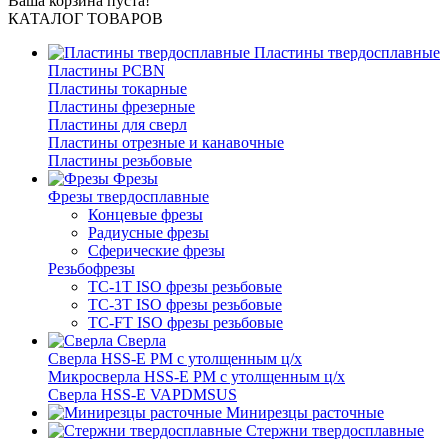
Ваша корзина пуста!
КАТАЛОГ ТОВАРОВ
Пластины твердосплавные
Пластины PCBN
Пластины токарные
Пластины фрезерные
Пластины для сверл
Пластины отрезные и канавочные
Пластины резьбовые
Фрезы
Фрезы твердосплавные
Концевые фрезы
Радиусные фрезы
Сферические фрезы
Резьбофрезы
TC-1T ISO фрезы резьбовые
TC-3T ISO фрезы резьбовые
TC-FT ISO фрезы резьбовые
Сверла
Cверла HSS-E PM c утолщенным ц/х
Микросверла HSS-E PM c утолщенным ц/х
Сверла HSS-E VAPDMSUS
Минирезцы расточные
Cтержни твердосплавные