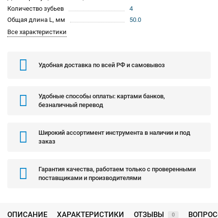
Количество зубьев
4
Общая длина L, мм
50.0
Все характеристики
Удобная доставка по всей РФ и самовывоз
Удобные способы оплаты: картами банков,
безналичный перевод
Широкий ассортимент инструмента в наличии и под
заказ
Гарантия качества, работаем только с проверенными
поставщиками и производителями
ОПИСАНИЕ
ХАРАКТЕРИСТИКИ
ОТЗЫВЫ
ВОПРОС
0