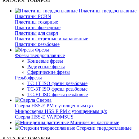
КАТАЛОГ ТОВАРОВ
Пластины твердосплавные
Пластины PCBN
Пластины токарные
Пластины фрезерные
Пластины для сверл
Пластины отрезные и канавочные
Пластины резьбовые
Фрезы
Фрезы твердосплавные
Концевые фрезы
Радиусные фрезы
Сферические фрезы
Резьбофрезы
TC-1T ISO фрезы резьбовые
TC-3T ISO фрезы резьбовые
TC-FT ISO фрезы резьбовые
Сверла
Cверла HSS-E PM c утолщенным ц/х
Микросверла HSS-E PM c утолщенным ц/х
Сверла HSS-E VAPDMSUS
Минирезцы расточные
Cтержни твердосплавные
КАТАЛОГ ТОВАРОВ