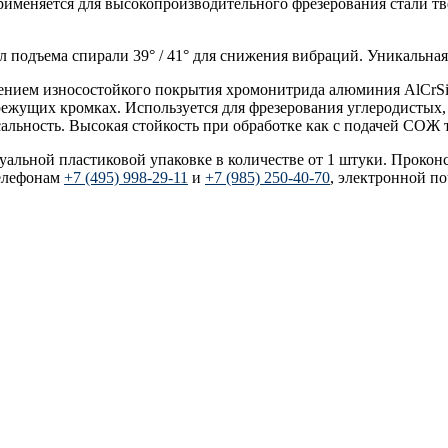
применяется для высокопроизводительного фрезерования стали т
л подъема спирали 39° / 41° для снижения вибраций. Уникальна
есением износостойкого покрытия хромонитрида алюминия AlCrSi
режущих кромках. Используется для фрезерования углеродистых
ьность. Высокая стойкость при обработке как с подачей СОЖ т
дуальной пластиковой упаковке в количестве от 1 штуки. Прокон
елефонам
+7 (495) 998-29-11
и
+7 (985) 250-40-70
, электронной п