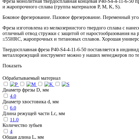
Фреза монолитная твердосплавная концевая P40-S4-4-11-6-50 
и жаропрочного сплава (группа материалов P, M, K, S).
Боковое фрезерование. Пазовое фрезерование. Переменный уго
Фреза изготовлена из мелкозернистого твердого сплава с нан
отличный отвод стружки с защитой от наростообразования на 
≤55HRC, жаропрочных и титановых сплавов. Хорошая универсал
Твердосплавная фреза P40-S4-4-11-6-50 поставляется в индиви
металлорежущий инструмент можно у наших менеджеров по т
Показать
Обрабатываемый материал
Диаметр фрезы D, мм
4.0
Диаметр хвостовика d, мм
6.0
Длина режущей части Lc, мм
11.0
Количество зубьев
4
Общая длина L, мм