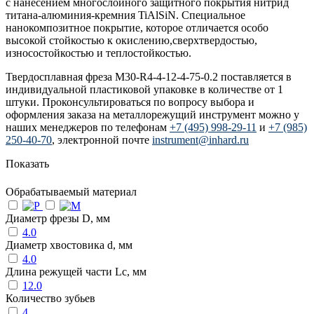
с нанесением многослойного защитного покрытия нитрид
титана-алюминия-кремния TiAlSiN. Специальное
нанокомпозитное покрытие, которое отличается особо
высокой стойкостью к окислению,сверхтвердостью,
износостойкостью и теплостойкостью.
Твердосплавная фреза M30-R4-4-12-4-75-0.2 поставляется в
индивидуальной пластиковой упаковке в количестве от 1
штуки. Проконсультироваться по вопросу выбора и
оформления заказа на металлорежущий инструмент можно у
наших менеджеров по телефонам
+7 (495) 998-29-11
и
+7 (985)
250-40-70
, электронной почте
instrument@inhard.ru
Показать
Обрабатываемый материал
Диаметр фрезы D, мм
4.0
Диаметр хвостовика d, мм
4.0
Длина режущей части Lc, мм
12.0
Количество зубьев
4