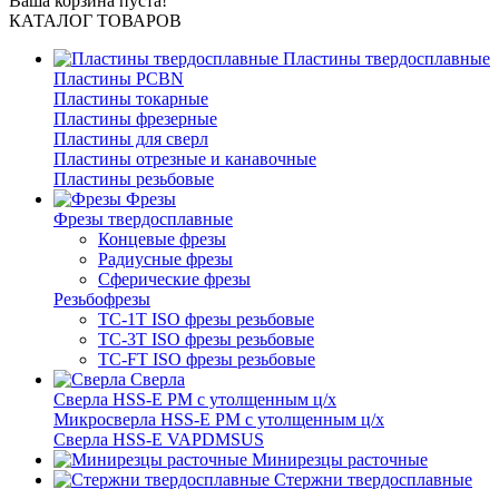
Ваша корзина пуста!
КАТАЛОГ ТОВАРОВ
Пластины твердосплавные
Пластины PCBN
Пластины токарные
Пластины фрезерные
Пластины для сверл
Пластины отрезные и канавочные
Пластины резьбовые
Фрезы
Фрезы твердосплавные
Концевые фрезы
Радиусные фрезы
Сферические фрезы
Резьбофрезы
TC-1T ISO фрезы резьбовые
TC-3T ISO фрезы резьбовые
TC-FT ISO фрезы резьбовые
Сверла
Cверла HSS-E PM c утолщенным ц/х
Микросверла HSS-E PM c утолщенным ц/х
Сверла HSS-E VAPDMSUS
Минирезцы расточные
Cтержни твердосплавные