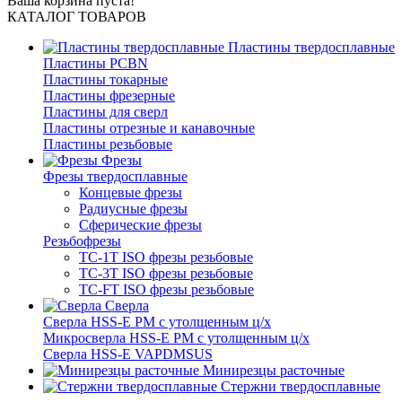
Ваша корзина пуста!
КАТАЛОГ ТОВАРОВ
Пластины твердосплавные
Пластины PCBN
Пластины токарные
Пластины фрезерные
Пластины для сверл
Пластины отрезные и канавочные
Пластины резьбовые
Фрезы
Фрезы твердосплавные
Концевые фрезы
Радиусные фрезы
Сферические фрезы
Резьбофрезы
TC-1T ISO фрезы резьбовые
TC-3T ISO фрезы резьбовые
TC-FT ISO фрезы резьбовые
Сверла
Cверла HSS-E PM c утолщенным ц/х
Микросверла HSS-E PM c утолщенным ц/х
Сверла HSS-E VAPDMSUS
Минирезцы расточные
Cтержни твердосплавные