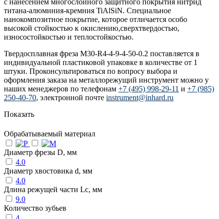
с нанесением многослойного защитного покрытия нитрид
титана-алюминия-кремния TiAlSiN. Специальное
нанокомпозитное покрытие, которое отличается особо
высокой стойкостью к окислению,сверхтвердостью,
износостойкостью и теплостойкостью.
Твердосплавная фреза M30-R4-4-9-4-50-0.2 поставляется в
индивидуальной пластиковой упаковке в количестве от 1
штуки. Проконсультироваться по вопросу выбора и
оформления заказа на металлорежущий инструмент можно у
наших менеджеров по телефонам
+7 (495) 998-29-11
и
+7 (985)
250-40-70
, электронной почте
instrument@inhard.ru
Показать
Обрабатываемый материал
Диаметр фрезы D, мм
4.0
Диаметр хвостовика d, мм
4.0
Длина режущей части Lc, мм
9.0
Количество зубьев
4