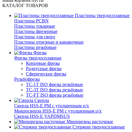
Ваша корзина пуста!
КАТАЛОГ ТОВАРОВ
Пластины твердосплавные
Пластины PCBN
Пластины токарные
Пластины фрезерные
Пластины для сверл
Пластины отрезные и канавочные
Пластины резьбовые
Фрезы
Фрезы твердосплавные
Концевые фрезы
Радиусные фрезы
Сферические фрезы
Резьбофрезы
TC-1T ISO фрезы резьбовые
TC-3T ISO фрезы резьбовые
TC-FT ISO фрезы резьбовые
Сверла
Cверла HSS-E PM c утолщенным ц/х
Микросверла HSS-E PM c утолщенным ц/х
Сверла HSS-E VAPDMSUS
Минирезцы расточные
Cтержни твердосплавные