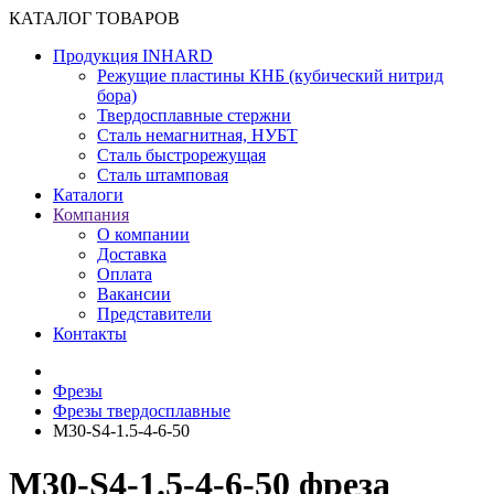
КАТАЛОГ ТОВАРОВ
Продукция INHARD
Режущие пластины КНБ (кубический нитрид
бора)
Твердосплавные стержни
Сталь немагнитная, НУБТ
Сталь быстрорежущая
Сталь штамповая
Каталоги
Компания
О компании
Доставка
Оплата
Вакансии
Представители
Контакты
Фрезы
Фрезы твердосплавные
M30-S4-1.5-4-6-50
M30-S4-1.5-4-6-50 фреза