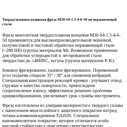
Твердосплавная концевая фреза M30-S4-1.5-4-6-50 по нержавеющей
стали
Фреза монолитная твердосплавная концевая M30-S4-1.5-4-6-
50 применяется для высокопроизводительной черновой,
получистовой и чистовой обработки нержавеющей стали
(<280 HB) (группа материалов M). Возможное применение
для обработки углеродистой и легированной стали
твердостью до ≤48HRC, чугуна (группа материалов P, K).
Боковое фрезерование, пазовое фрезерование. Переменный
угол подъема спирали 35° / 38° для снижения вибраций.
Специальная конструкция режущей кромки : улучшает отвод
стружки и качество поверхности, превосходное
сопротивление износу, эффективное решение проблемы
крошкообразования, увеличивает срок службы инструмента.
Фреза изготовлена из ультрамелкозернистого твердого сплава
с нанесением многослойного защитного покрытия нитрид
титана-алюминия-кремния TiAlSiN. Специальное
нанокомпозитное покрытие, которое отличается особо
высокой стойкостью к окислению,сверхтвердостью,