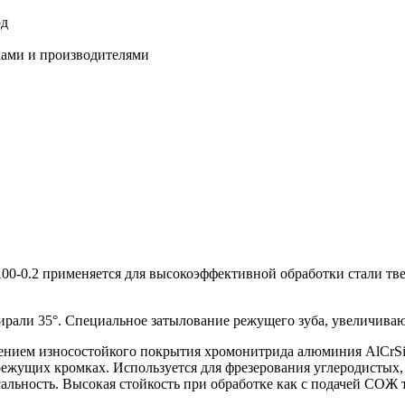
од
ками и производителями
100-0.2 применяется для высокоэффективной обработки стали т
пирали 35°. Специальное затылование режущего зуба, увеличиваю
есением износостойкого покрытия хромонитрида алюминия AlCrSi
режущих кромках. Используется для фрезерования углеродистых
ьность. Высокая стойкость при обработке как с подачей СОЖ т