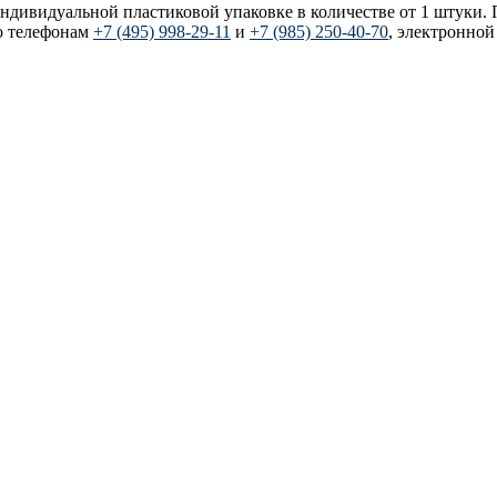
 индивидуальной пластиковой упаковке в количестве от 1 штуки.
о телефонам
+7 (495) 998-29-11
и
+7 (985) 250-40-70
, электронной