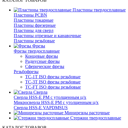
КАТАЛОГ ТОВАРОВ
Пластины твердосплавные
Пластины PCBN
Пластины токарные
Пластины фрезерные
Пластины для сверл
Пластины отрезные и канавочные
Пластины резьбовые
Фрезы
Фрезы твердосплавные
Концевые фрезы
Радиусные фрезы
Сферические фрезы
Резьбофрезы
TC-1T ISO фрезы резьбовые
TC-3T ISO фрезы резьбовые
TC-FT ISO фрезы резьбовые
Сверла
Cверла HSS-E PM c утолщенным ц/х
Микросверла HSS-E PM c утолщенным ц/х
Сверла HSS-E VAPDMSUS
Минирезцы расточные
Cтержни твердосплавные
КАТАЛОГ ТОВАРОВ