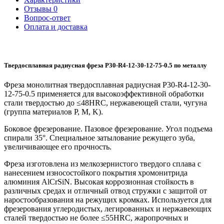
Отзывы
0
Вопрос-ответ
Оплата и доставка
Твердосплавная радиусная фреза P30-R4-12-30-12-75-0.5 по металлу
Фреза монолитная твердосплавная радиусная P30-R4-12-30-
12-75-0.5 применяется для высокоэффективной обработки
стали твердостью до ≤48HRC, нержавеющей стали, чугуна
(группа материалов P, M, K).
Боковое фрезерование. Пазовое фрезерование. Угол подъема
спирали 35°. Специальное затылование режущего зуба,
увеличивающее его прочность.
Фреза изготовлена из мелкозернистого твердого сплава с
нанесением износостойкого покрытия хромонитрида
алюминия AlCrSiN. Высокая коррозионная стойкость в
различных средах и отличный отвод стружки с защитой от
наростообразования на режущих кромках. Используется для
фрезерования углеродистых, легированных и нержавеющих
сталей твердостью не более ≤55HRC, жаропрочных и