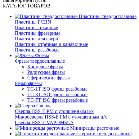
Ваша корзина пуста!
КАТАЛОГ ТОВАРОВ
Пластины твердосплавные
Пластины PCBN
Пластины токарные
Пластины фрезерные
Пластины для сверл
Пластины отрезные и канавочные
Пластины резьбовые
Фрезы
Фрезы твердосплавные
Концевые фрезы
Радиусные фрезы
Сферические фрезы
Резьбофрезы
TC-1T ISO фрезы резьбовые
TC-3T ISO фрезы резьбовые
TC-FT ISO фрезы резьбовые
Сверла
Cверла HSS-E PM c утолщенным ц/х
Микросверла HSS-E PM c утолщенным ц/х
Сверла HSS-E VAPDMSUS
Минирезцы расточные
Cтержни твердосплавные