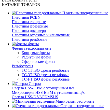
Ваша корзина пуста!
КАТАЛОГ ТОВАРОВ
Пластины твердосплавные
Пластины PCBN
Пластины токарные
Пластины фрезерные
Пластины для сверл
Пластины отрезные и канавочные
Пластины резьбовые
Фрезы
Фрезы твердосплавные
Концевые фрезы
Радиусные фрезы
Сферические фрезы
Резьбофрезы
TC-1T ISO фрезы резьбовые
TC-3T ISO фрезы резьбовые
TC-FT ISO фрезы резьбовые
Сверла
Cверла HSS-E PM c утолщенным ц/х
Микросверла HSS-E PM c утолщенным ц/х
Сверла HSS-E VAPDMSUS
Минирезцы расточные
Cтержни твердосплавные