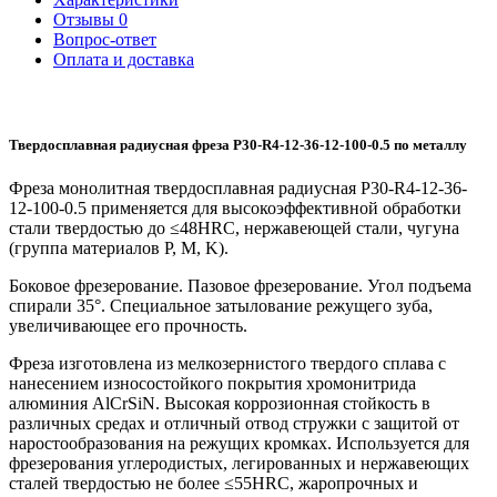
Отзывы
0
Вопрос-ответ
Оплата и доставка
Твердосплавная радиусная фреза P30-R4-12-36-12-100-0.5 по металлу
Фреза монолитная твердосплавная радиусная P30-R4-12-36-
12-100-0.5 применяется для высокоэффективной обработки
стали твердостью до ≤48HRC, нержавеющей стали, чугуна
(группа материалов P, M, K).
Боковое фрезерование. Пазовое фрезерование. Угол подъема
спирали 35°. Специальное затылование режущего зуба,
увеличивающее его прочность.
Фреза изготовлена из мелкозернистого твердого сплава с
нанесением износостойкого покрытия хромонитрида
алюминия AlCrSiN. Высокая коррозионная стойкость в
различных средах и отличный отвод стружки с защитой от
наростообразования на режущих кромках. Используется для
фрезерования углеродистых, легированных и нержавеющих
сталей твердостью не более ≤55HRC, жаропрочных и