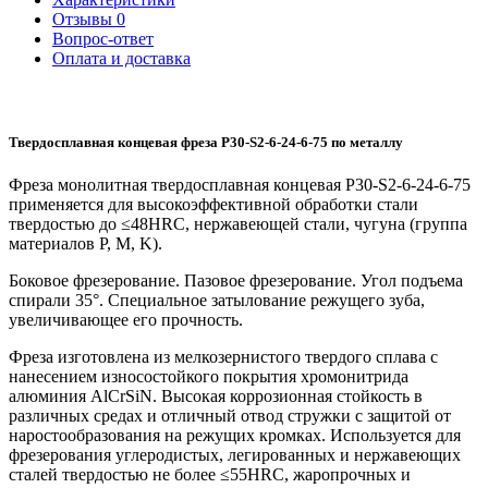
Отзывы
0
Вопрос-ответ
Оплата и доставка
Твердосплавная концевая фреза P30-S2-6-24-6-75 по металлу
Фреза монолитная твердосплавная концевая P30-S2-6-24-6-75
применяется для высокоэффективной обработки стали
твердостью до ≤48HRC, нержавеющей стали, чугуна (группа
материалов P, M, K).
Боковое фрезерование. Пазовое фрезерование. Угол подъема
спирали 35°. Специальное затылование режущего зуба,
увеличивающее его прочность.
Фреза изготовлена из мелкозернистого твердого сплава с
нанесением износостойкого покрытия хромонитрида
алюминия AlCrSiN. Высокая коррозионная стойкость в
различных средах и отличный отвод стружки с защитой от
наростообразования на режущих кромках. Используется для
фрезерования углеродистых, легированных и нержавеющих
сталей твердостью не более ≤55HRC, жаропрочных и