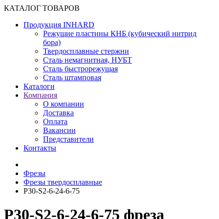
КАТАЛОГ ТОВАРОВ
Продукция INHARD
Режущие пластины КНБ (кубический нитрид
бора)
Твердосплавные стержни
Сталь немагнитная, НУБТ
Сталь быстрорежущая
Сталь штамповая
Каталоги
Компания
О компании
Доставка
Оплата
Вакансии
Представители
Контакты
Фрезы
Фрезы твердосплавные
P30-S2-6-24-6-75
P30-S2-6-24-6-75 фреза