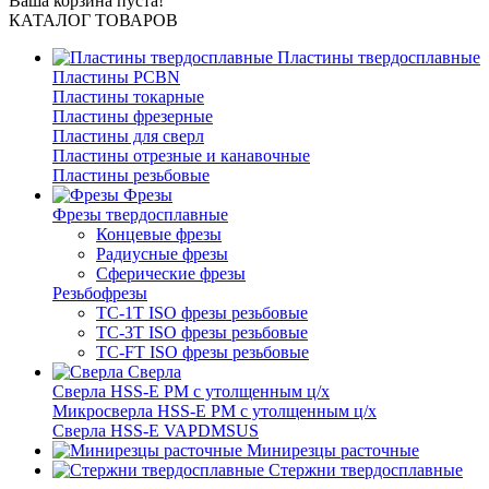
Ваша корзина пуста!
КАТАЛОГ ТОВАРОВ
Пластины твердосплавные
Пластины PCBN
Пластины токарные
Пластины фрезерные
Пластины для сверл
Пластины отрезные и канавочные
Пластины резьбовые
Фрезы
Фрезы твердосплавные
Концевые фрезы
Радиусные фрезы
Сферические фрезы
Резьбофрезы
TC-1T ISO фрезы резьбовые
TC-3T ISO фрезы резьбовые
TC-FT ISO фрезы резьбовые
Сверла
Cверла HSS-E PM c утолщенным ц/х
Микросверла HSS-E PM c утолщенным ц/х
Сверла HSS-E VAPDMSUS
Минирезцы расточные
Cтержни твердосплавные