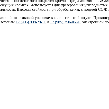
есением износостойкого покрытия хромонитрида алюминия AlCrSi
режущих кромках. Используется для фрезерования углеродистых
ьность. Высокая стойкость при обработке как с подачей СОЖ т
уальной пластиковой упаковке в количестве от 1 штуки. Проконс
елефонам
+7 (495) 998-29-11
и
+7 (985) 250-40-70
, электронной п