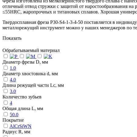
Фреза изготовлена из мелкозернистого твердого сплава с нан
отличный отвод стружки с защитой от наростообразования на 
≤55HRC, жаропрочных и титановых сплавов. Хорошая универсал
Твердосплавная фреза P30-S4-1-3-4-50 поставляется в индивид
металлорежущий инструмент можно у наших менеджеров по т
Показать
Обрабатываемый материал
Диаметр фрезы D, мм
1.0
Диаметр хвостовика d, мм
4.0
Длина режущей части Lc, мм
3.0
Количество зубьев
4
Общая длина L, мм
50.0
Покрытие
AlCrSiWN
Радиус R, мм