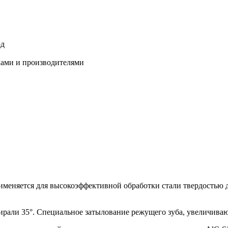
од
ками и производителями
рименяется для высокоэффективной обработки стали твердостью 
пирали 35°. Специальное затылование режущего зуба, увеличиваю