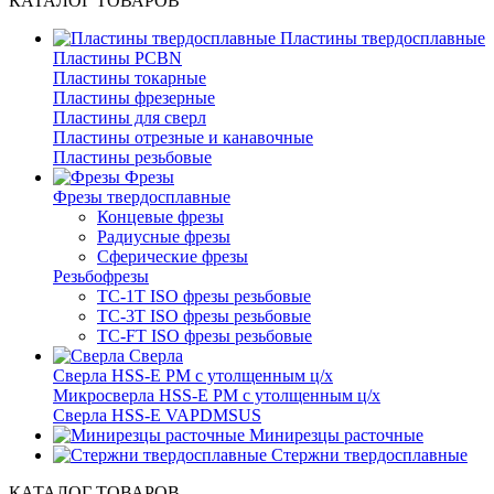
КАТАЛОГ ТОВАРОВ
Пластины твердосплавные
Пластины PCBN
Пластины токарные
Пластины фрезерные
Пластины для сверл
Пластины отрезные и канавочные
Пластины резьбовые
Фрезы
Фрезы твердосплавные
Концевые фрезы
Радиусные фрезы
Сферические фрезы
Резьбофрезы
TC-1T ISO фрезы резьбовые
TC-3T ISO фрезы резьбовые
TC-FT ISO фрезы резьбовые
Сверла
Cверла HSS-E PM c утолщенным ц/х
Микросверла HSS-E PM c утолщенным ц/х
Сверла HSS-E VAPDMSUS
Минирезцы расточные
Cтержни твердосплавные
КАТАЛОГ ТОВАРОВ